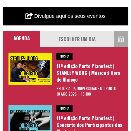
Divulgue aqui os seus eventos
AGENDA
MÚSICA
11ª edição Porto Pianofest |
STANLEY WONG | Música à Hora
de Almoço
REITORIA DA UNIVERSIDADE DO PORTO
10 AGO 2026 | 13H00
MÚSICA
11ª edição Porto Pianofest |
Concerto dos Participantes das