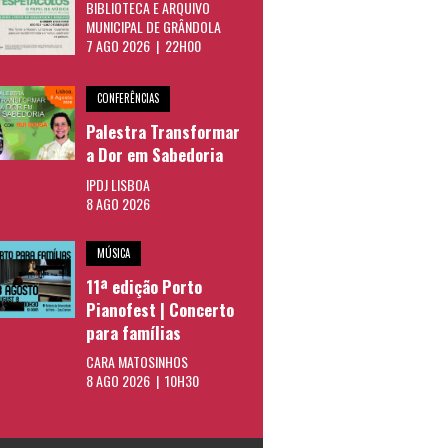
BIBLIOTECA E ARQUIVO
MUNICIPAL DE GRÂNDOLA
7 AGO 2026 | 22H00
CONFERÊNCIAS
Palestra Transformar
a Dor em Sabedoria
IPDJ LISBOA
8 AGO 2026
MÚSICA
11ª edição Porto
Pianofest | Concerto
para famílias
CARA MATOSINHOS
8 AGO 2026 | 10H30