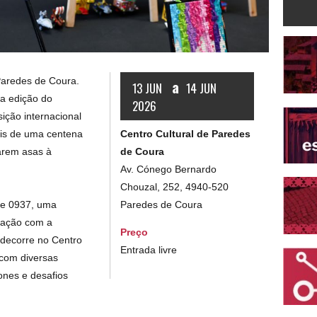
Paredes de Coura.
a
13 JUN
14 JUN
ma edição do
2026
ção internacional
Centro Cultural de Paredes
is de uma centena
de Coura
darem asas à
Av. Cónego Bernardo
Chouzal, 252, 4940-520
Paredes de Coura
de 0937, uma
ração com a
Preço
decorre no Centro
Entrada livre
 com diversas
ones e desafios