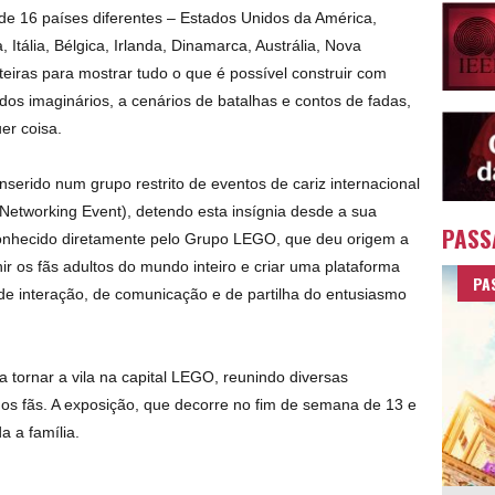
de 16 países diferentes – Estados Unidos da América,
tália, Bélgica, Irlanda, Dinamarca, Austrália, Nova
teiras para mostrar tudo o que é possível construir com
s imaginários, a cenários de batalhas e contos de fadas,
er coisa.
erido num grupo restrito de eventos de cariz internacional
tworking Event), detendo esta insígnia desde a sua
PASS
conhecido diretamente pelo Grupo LEGO, que deu origem a
nir os fãs adultos do mundo inteiro e criar uma plataforma
PA
e interação, de comunicação e de partilha do entusiasmo
tornar a vila na capital LEGO, reunindo diversas
s fãs. A exposição, que decorre no fim de semana de 13 e
a a família.