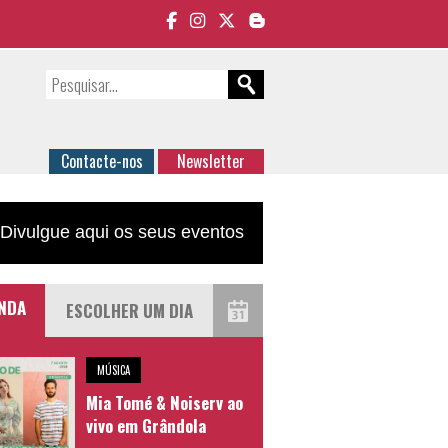
Contacte-nos
Newsletter
Divulgue aqui os seus eventos
NDA
MÚSICA
Mia Tomé & Noiserv ao
vivo em Grândola