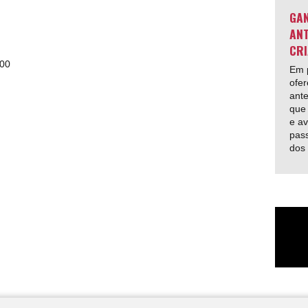
GAN
ANT
CRI
h00
Em p
ofer
ante
que 
e av
pas
dos