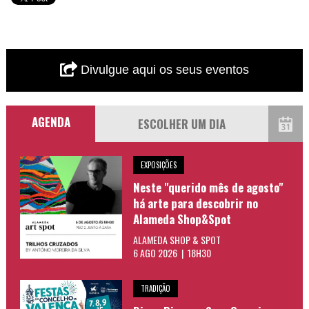
Divulgue aqui os seus eventos
AGENDA
EXPOSIÇÕES
Neste "querido mês de agosto"
há arte para descobrir no
Alameda Shop&Spot
ALAMEDA SHOP & SPOT
6 AGO 2026 | 18H30
TRADIÇÃO