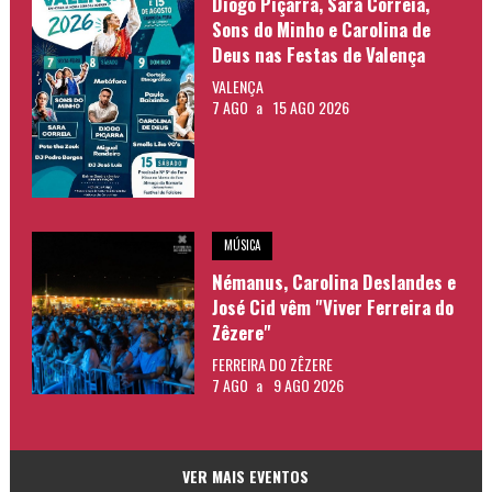
Diogo Piçarra, Sara Correia,
Sons do Minho e Carolina de
Deus nas Festas de Valença
VALENÇA
7 AGO
a
15 AGO 2026
MÚSICA
Némanus, Carolina Deslandes e
José Cid vêm "Viver Ferreira do
Zêzere"
FERREIRA DO ZÊZERE
7 AGO
a
9 AGO 2026
VER MAIS EVENTOS