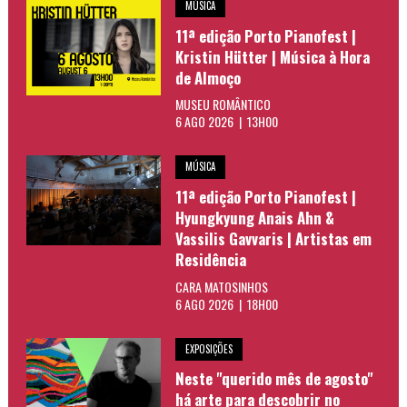
MÚSICA
11ª edição Porto Pianofest |
Kristin Hütter | Música à Hora
de Almoço
MUSEU ROMÂNTICO
6 AGO 2026 | 13H00
MÚSICA
11ª edição Porto Pianofest |
Hyungkyung Anais Ahn &
Vassilis Gavvaris | Artistas em
Residência
CARA MATOSINHOS
6 AGO 2026 | 18H00
EXPOSIÇÕES
Neste "querido mês de agosto"
há arte para descobrir no