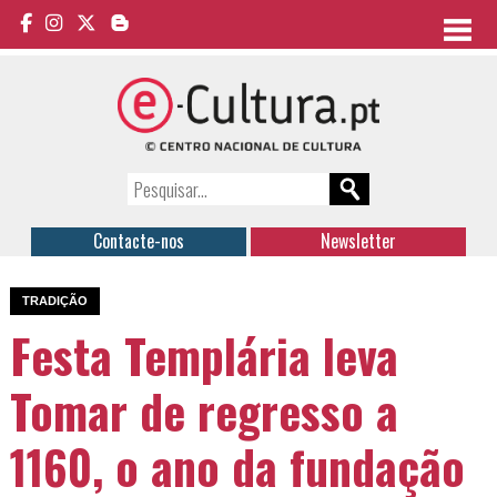
Contacte-nos
Newsletter
TRADIÇÃO
Festa Templária leva
Tomar de regresso a
1160, o ano da fundação