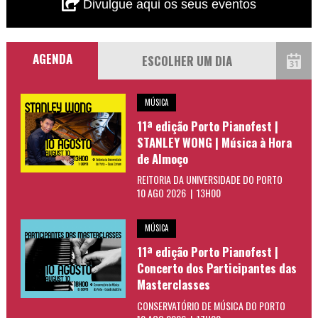
Divulgue aqui os seus eventos
AGENDA
MÚSICA
11ª edição Porto Pianofest |
STANLEY WONG | Música à Hora
de Almoço
REITORIA DA UNIVERSIDADE DO PORTO
10 AGO 2026 | 13H00
MÚSICA
11ª edição Porto Pianofest |
Concerto dos Participantes das
Masterclasses
CONSERVATÓRIO DE MÚSICA DO PORTO