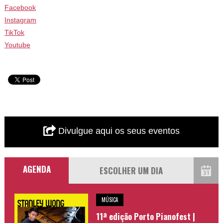
Facebook
Instagram
TikTok
Youtube
Divulgue aqui os seus eventos
AGENDA
MÚSICA
11ª edição Porto Pianofest |