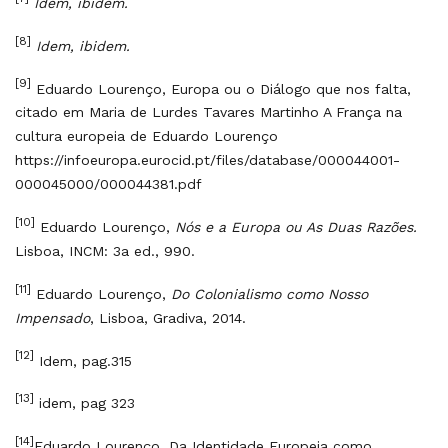
Idem, ibidem.
[8]
Idem, ibidem.
[9]
Eduardo Lourenço, Europa ou o Diálogo que nos falta,
citado em Maria de Lurdes Tavares Martinho A França na
cultura europeia de Eduardo Lourenço
https://infoeuropa.eurocid.pt/files/database/000044001-
000045000/000044381.pdf
[10]
Eduardo Lourenço,
Nós e a Europa ou As Duas Razões.
Lisboa, INCM: 3a ed., 990.
[11]
Eduardo Lourenço,
Do Colonialismo como Nosso
Impensado
, Lisboa, Gradiva, 2014.
[12]
Idem, pag.315
[13]
idem, pag 323
[14]
Eduardo Lourenço, Da Identidade Europeia como