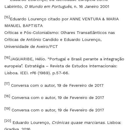
Labirinto,
O Mundo em Português
, n. 16 Janeiro 2001
[15]
Eduardo Lourenço citado por ANNE VENTURA & MARIA
MANUEL BAPTISTA
Críticas e Pós-Colonialismo: Olhares Transatlânticos nas
Críticas de António Candido e Eduardo Lourenço,
Universidade de Aveiro/FCT
[16]
JAGUARIBE, Hélio. “Portugal e Brasil perante a integração
europeia”. Estratégia – Revista de Estudos Internacionais:
Lisboa. IEEI. nº6 (1989). p.57-66.
[17]
Conversa com o autor, 19 de Fevereiro de 2017
[18]
Conversa com o autor, 19 de Fevereiro de 2017
[19]
Conversa com o autor, 19 de Fevereiro de 2017
[20]
Eduardo Lourenço,
Crónicas quase marcianas
. Lisboa:
Gradiva, 2016.