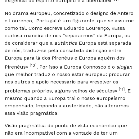
exigência do espírito europeu é a liberdade».
No drama europeu, concretizado o designo de Antero
e Lourenço, Portugal é um figurante, que se assume
como tal. Como escreve Eduardo Lourenço, «Essa
curiosa maneira de nos “separarmos” da Europa, ou
de considerar que a
autêntica
Europa está separada
de nós, traduz-se pela consabida distinção entre
Europa para lá dos Pirenéus e Europa aquém dos
[10]
Pirenéus»
. Por isso a Europa Connosco é o
slogan
que melhor traduz o nosso estar europeu: procurar
nos outros o apoio necessário para «resolver os
[11]
problemas próprios, alguns velhos de séculos»
. E
mesmo quando a Europa trai o nosso europeísmo
empenhado, impondo a austeridade, não alteramos
essa visão pragmática.
Visão pragmática do ponto de vista económico que
não era incompatível com a vontade de ter um