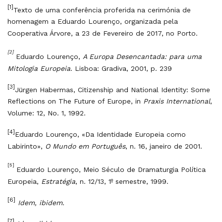
[1]
Texto de uma conferência proferida na cerimónia de
homenagem a Eduardo Lourenço, organizada pela
Cooperativa Árvore, a 23 de Fevereiro de 2017, no Porto.
[2]
Eduardo Lourenço,
A Europa Desencantada: para uma
Mitologia Europeia
. Lisboa: Gradiva, 2001, p. 239
[3]
Jürgen Habermas, Citizenship and National Identity: Some
Reflections on The Future of Europe, in
Praxis International
,
Volume: 12, No. 1, 1992.
[4]
Eduardo Lourenço, «Da Identidade Europeia como
Labirinto»,
O Mundo em Português
, n. 16, janeiro de 2001.
[5]
Eduardo Lourenço, Meio Século de Dramaturgia Política
Europeia,
Estratégia
, n. 12/13, 1º semestre, 1999.
[6]
Idem, ibidem.
[7]