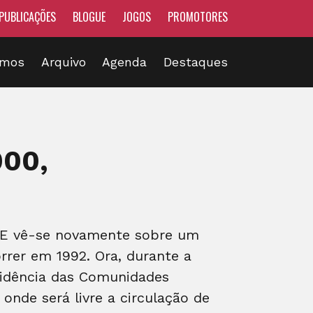
PUBLICAÇÕES
BLOGUE
JOGOS
PROMOTORES
omos
Arquivo
Agenda
Destaques
000,
CEE vê-se novamente sobre um
rer em 1992. Ora, durante a
sidência das Comunidades
onde será livre a circulação de