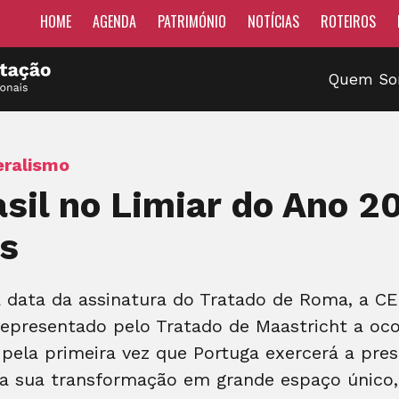
HOME
AGENDA
PATRIMÓNIO
NOTÍCIAS
ROTEIROS
Quem S
eralismo
asil no Limiar do Ano 2
es
a data da assinatura do Tratado de Roma, a 
resentado pelo Tratado de Maastricht a ocor
pela primeira vez que Portuga exercerá a pre
a sua transformação em grande espaço único, 