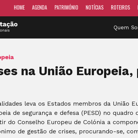
HOME
AGENDA
PATRIMÓNIO
NOTÍCIAS
ROTEIROS
Quem S
opeia
ses na União Europeia, 
idades leva os Estados membros da União Eur
eia de segurança e defesa (PESD) no quadro da
tir do Conselho Europeu de Colónia a compon
nónimo de gestão de crises, procurando-se, co