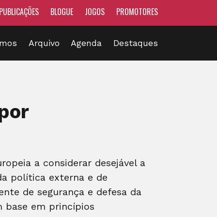
PUBLICAÇÕES
BLOGUE
JOGOS
PROMOTORES
omos
Arquivo
Agenda
Destaques
por
opeia a considerar desejável a
 política externa e de
ente de segurança e defesa da
m base em princípios