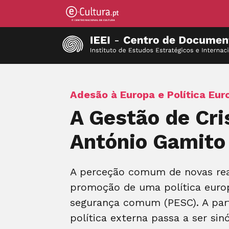
Adesão à Europa e Política Eur
A Gestão de Cri
António Gamito
A perceção comum de novas real
promoção de uma política europ
segurança comum (PESC). A par
política externa passa a ser si