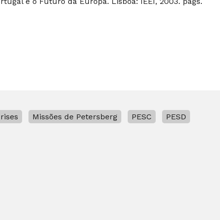
tugal e o Futuro da Europa. Lisboa: IEEI, 2003. págs.
rises
Missões de Petersberg
PESC
PESD