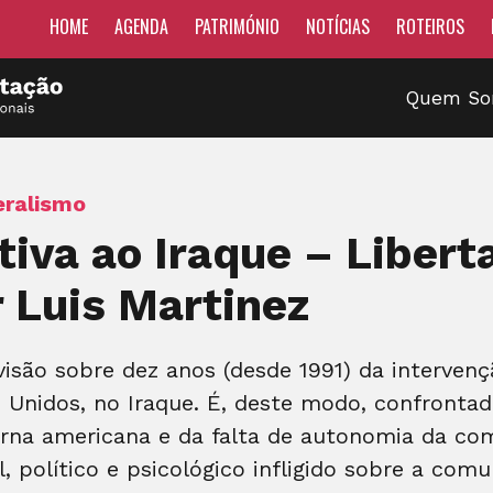
HOME
AGENDA
PATRIMÓNIO
NOTÍCIAS
ROTEIROS
Quem S
eralismo
tiva ao Iraque – Libert
r Luis Martinez
são sobre dez anos (desde 1991) da intervenç
nidos, no Iraque. É, deste modo, confrontada,
xterna americana e da falta de autonomia da c
 político e psicológico infligido sobre a comu