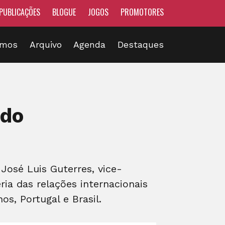
PUBLICAÇÕES
BLOGUE
JOGOS
PROMOTORES
omos
Arquivo
Agenda
Destaques
ndo
José Luis Guterres, vice-
ia das relações internacionais
os, Portugal e Brasil.