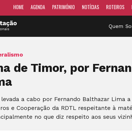
HOME
AGENDA
PATRIMÓNIO
NOTÍCIAS
ROTEIROS
Quem S
eralismo
rna de Timor, por Ferna
ma
 levada a cabo por Fernando Balthazar Lima a 
ros e Cooperação da RDTL respeitante à matér
cipalmente no que diz respeito aos seus vizinh