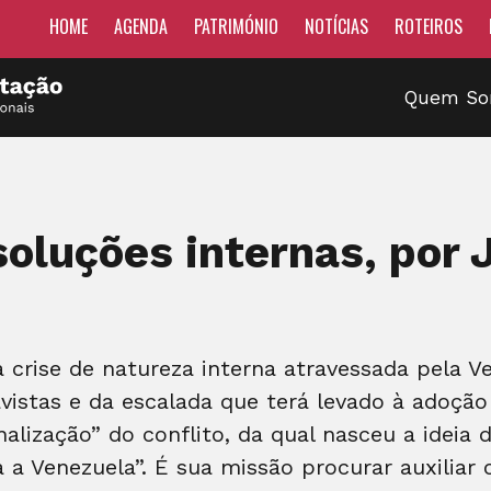
HOME
AGENDA
PATRIMÓNIO
NOTÍCIAS
ROTEIROS
Quem S
soluções internas, por 
a crise de natureza interna atravessada pela V
vistas e da escalada que terá levado à adoção
onalização” do conflito, da qual nasceu a ideia
a Venezuela”. É sua missão procurar auxiliar o