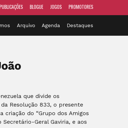
PUBLICAÇÕES
BLOGUE
JOGOS
PROMOTORES
omos
Arquivo
Agenda
Destaques
João
enezuela que divide os
 da Resolução 833, o presente
 da criação do “Grupo dos Amigos
 Secretário-Geral Gaviria, e aos