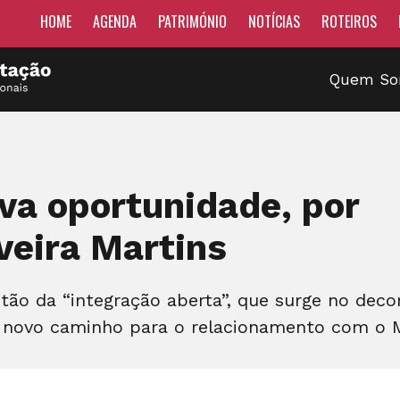
HOME
AGENDA
PATRIMÓNIO
NOTÍCIAS
ROTEIROS
Quem S
va oportunidade, por
veira Martins
stão da “integração aberta”, que surge no dec
 novo caminho para o relacionamento com o M