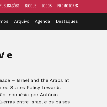
PUBLICAÇÕES
BLOGUE
JOGOS
PROMOTORES
omos
Arquivo
Agenda
Destaques
V e
eace – Israel and the Arabs at
ited States Policy towards
ção Indonésia por António
uerras entre Israel e os países