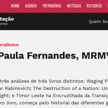
HOME
AGENDA
PATRIMÓNIO
NOTÍCIAS
ROTEIROS
Quem S
eralismo
a Paula Fernandes, MRM
s análises de três livros distintos: Waging P
r Rabinovich; The Destruction of a Nation: Un
ght; e Timor Leste na Encruzilhada da Transi
 livro, começa pelo historial das diferentes g