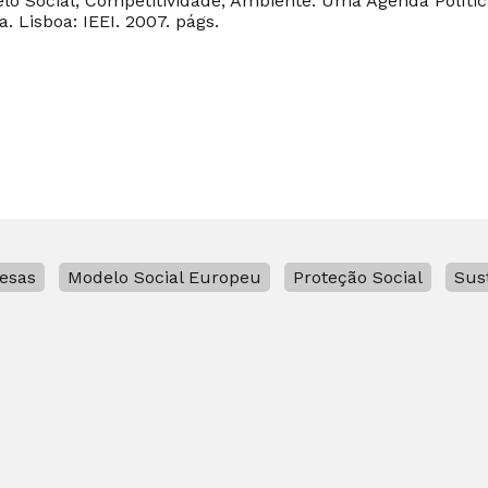
 Social, Competitividade, Ambiente: Uma Agenda Política"
 Lisboa: IEEI. 2007. págs.
esas
Modelo Social Europeu
Proteção Social
Sus