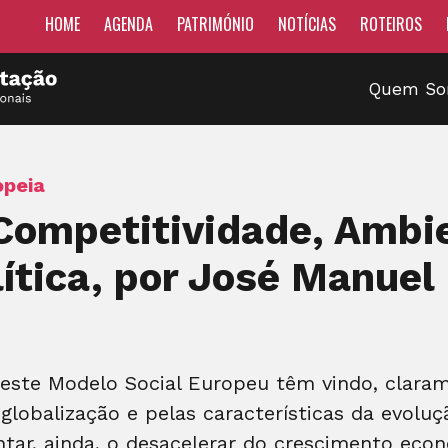
HOME
AGENDA
PATRIMÓNIO
NOTÍCIAS
ROTEIROS
Quem S
opeia
Competitividade, Ambi
tica, por José Manuel
deste Modelo Social Europeu têm vindo, clara
lobalização e pelas características da evolu
tar, ainda, o desacelerar do crescimento econ