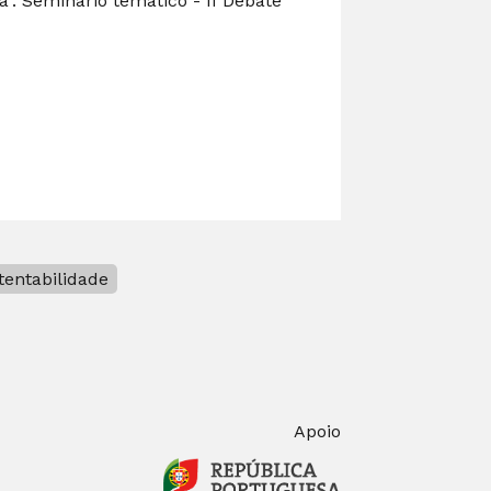
. Seminário temático - II Debate
tentabilidade
Apoio