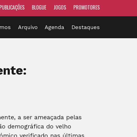
PUBLICAÇÕES
BLOGUE
JOGOS
PROMOTORES
omos
Arquivo
Agenda
Destaques
ente:
mente, a ser ameaçada pelas
ção demográfica do velho
ómico verificado nas últimas