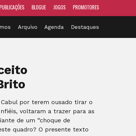
PUBLICAÇÕES
BLOGUE
JOGOS
PROMOTORES
omos
Arquivo
Agenda
Destaques
ceito
Brito
 Cabul por terem ousado tirar o
nfiéis, voltaram a trazer para as
 diante de um “choque de
neste quadro? O presente texto