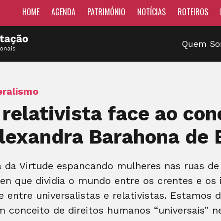
HOME
AGENDA
PATRIMÓNIO
NOTÍCIAS
ROTEIROS
Quem S
eralismo
relativista face ao con
Alexandra Barahona de 
a da Virtude espancando mulheres nas ruas de
en que dividia o mundo entre os crentes e os i
e entre universalistas e relativistas. Estamos
m conceito de direitos humanos “universais” 