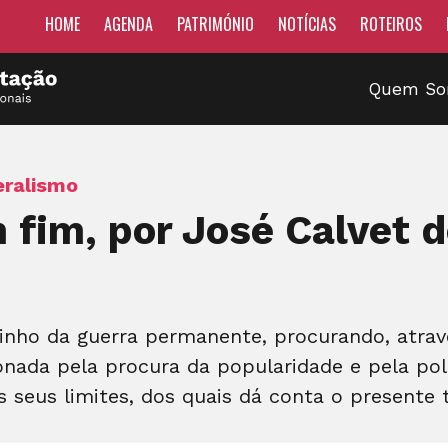
HOME
AGENDA
PATRIMÓNIO
NOTÍCIAS
ROTEIROS
Quem S
eralismo
fim, por José Calvet 
nho da guerra permanente, procurando, atravé
onada pela procura da popularidade e pela polí
s seus limites, dos quais dá conta o presente 