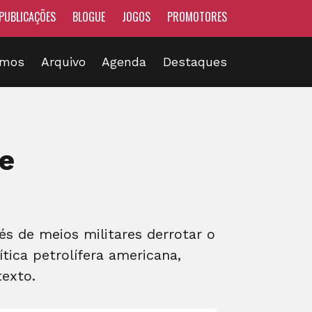
PUBLICAÇÕES
BLOGUE
JOGOS
PROMOTORES
omos
Arquivo
Agenda
Destaques
de
s de meios militares derrotar o
tica petrolífera americana,
texto.