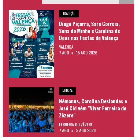
TRADIÇÃO
Diogo Piçarra, Sara Correia,
Sons do Minho e Carolina de
Deus nas Festas de Valença
VALENÇA
7 AGO
a
15 AGO 2026
MÚSICA
Némanus, Carolina Deslandes e
José Cid vêm "Viver Ferreira do
Zêzere"
FERREIRA DO ZÊZERE
7 AGO
a
9 AGO 2026