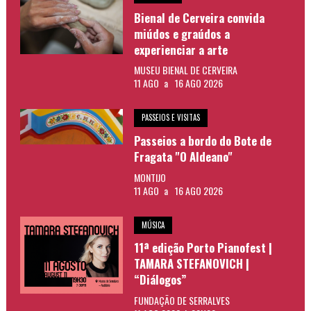
Bienal de Cerveira convida
miúdos e graúdos a
experienciar a arte
MUSEU BIENAL DE CERVEIRA
11 AGO
a
16 AGO 2026
PASSEIOS E VISITAS
Passeios a bordo do Bote de
Fragata "O Aldeano"
MONTIJO
11 AGO
a
16 AGO 2026
MÚSICA
11ª edição Porto Pianofest |
TAMARA STEFANOVICH |
“Diálogos”
FUNDAÇÃO DE SERRALVES