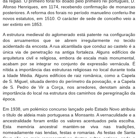
da região. O primeiro foral foi doado pelo primeiro rei português, D.
Afonso Henriques, em 1174, recebendo confirmação de monarcas
posteriores. A reforma dos forais no período manuelino conferiu-lhe
novos estatutos, em 1510. O carácter de sede de concelho veio a
ser extinto em 1853.
A estrutura medieval do aglomerado está patente na configuração
dos arruamentos que se abrem irregularmente no tecido
acidentado da encosta. A rua alcantilada que conduz ao castelo é a
única via de penetração na antiga fortaleza. Alguns edifícios de
arquitetura civil e religiosa, embora de escala mais monumental,
acabam por se integrar no conjunto de expressão vernácula. É
nítida a importância das estruturas religiosas no local durante toda
a Idade Média. Alguns edifícios de raiz românica, como a Capela
de S. Miguel, situada dentro do perímetro da povoação, e a Capela
de S. Pedro de Vir a Corça, nos arredores, denotam ainda a
importância do local na estrutura dos caminhos de peregrinação da
época.
Em 1938, um polémico concurso lançado pelo Estado Novo atribuiu
o título de aldeia mais portuguesa a Monsanto. A vernaculidade e a
ancestralidade foram então os valores acentuados pela escolha.
Esta memória ancestral mantém-se viva nas tradições,
nomeadamente nas lendas, festas e romarias. As festas de Santa