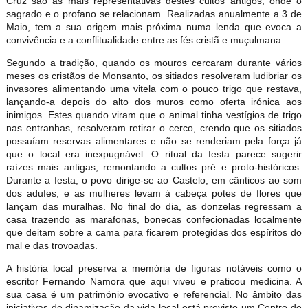
Cruz são as mais representativas destes cultos antigos, onde o
sagrado e o profano se relacionam. Realizadas anualmente a 3 de
Maio, tem a sua origem mais próxima numa lenda que evoca a
convivência e a conflitualidade entre as fés cristã e muçulmana.
Segundo a tradição, quando os mouros cercaram durante vários
meses os cristãos de Monsanto, os sitiados resolveram ludibriar os
invasores alimentando uma vitela com o pouco trigo que restava,
lançando-a depois do alto dos muros como oferta irónica aos
inimigos. Estes quando viram que o animal tinha vestígios de trigo
nas entranhas, resolveram retirar o cerco, crendo que os sitiados
possuíam reservas alimentares e não se renderiam pela força já
que o local era inexpugnável. O ritual da festa parece sugerir
raízes mais antigas, remontando a cultos pré e proto-históricos.
Durante a festa, o povo dirige-se ao Castelo, em cânticos ao som
dos adufes, e as mulheres levam à cabeça potes de flores que
lançam das muralhas. No final do dia, as donzelas regressam a
casa trazendo as marafonas, bonecas confecionadas localmente
que deitam sobre a cama para ficarem protegidas dos espíritos do
mal e das trovoadas.
A história local preserva a memória de figuras notáveis como o
escritor Fernando Namora que aqui viveu e praticou medicina. A
sua casa é um património evocativo e referencial. No âmbito das
iniciativas de dinamização da vida local está previsto um Centro de