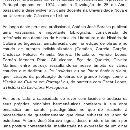
Portugal apenas em 1974, após a Revolução de 25 de Abril,
passando a desenvolver atividade docente na Universidade Nova e
na Universidade Clássica de Lisboa.
Ao longo deste percurso profissional, António José Saraiva publicou
uma vastíssima e importante bibliografia, considerada de
referência nos domínios da História da Literatura e da História da
Cultura portuguesas, amadurecida quer na edição de obras e no
estudo de autores individualizados (Camões, Correia Garção,
Cristóvão Falcão, Almeida Garrett, Herculano, Fernão Lopes,
Fernão Mendes Pinto, Gil Vicente, Eça de Queirós, Oliveira
Martins, entre outros), ressaltando-se nesse âmbito os vários
estudos que dedicou a
Os Lusíadas
ou ao Padre António Vieira,
quer através da publicação de obras de grande fôlego como a
História da Cultura em Portugal
ou, de parceria com Óscar Lopes,
a
História da Literatura Portuguesa
.
Por outro lado, a capacidade de rever com lucidez e audácia os
seus próprios princípios hermenêuticos conferem à sua obra
ensaística um caráter paradigmático no que diz respeito à
necessidade de questionamento que deve subjazer ao labor do
estudioso. António José Saraiva legou, desse modo e também por
uma postura contestatária, manifestada na expressão de um olhar