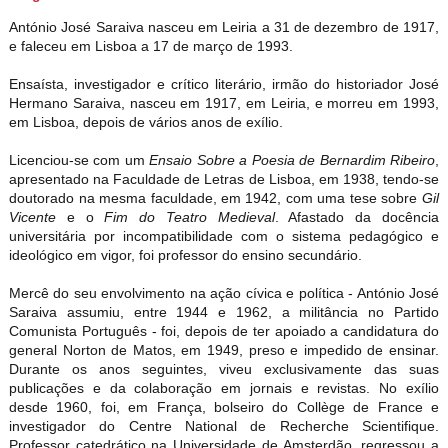
António José Saraiva nasceu em Leiria a 31 de dezembro de 1917,
e faleceu em Lisboa a 17 de março de 1993.
Ensaísta, investigador e crítico literário, irmão do historiador José
Hermano Saraiva, nasceu em 1917, em Leiria, e morreu em 1993,
em Lisboa, depois de vários anos de exílio.
Licenciou-se com um
Ensaio Sobre a Poesia de Bernardim Ribeiro
,
apresentado na Faculdade de Letras de Lisboa, em 1938, tendo-se
doutorado na mesma faculdade, em 1942, com uma tese sobre
Gil
Vicente
e o
Fim do Teatro Medieval
. Afastado da docência
universitária por incompatibilidade com o sistema pedagógico e
ideológico em vigor, foi professor do ensino secundário.
Mercê do seu envolvimento na ação cívica e política - António José
Saraiva assumiu, entre 1944 e 1962, a militância no Partido
Comunista Português - foi, depois de ter apoiado a candidatura do
general Norton de Matos, em 1949, preso e impedido de ensinar.
Durante os anos seguintes, viveu exclusivamente das suas
publicações e da colaboração em jornais e revistas. No exílio
desde 1960, foi, em França, bolseiro do Collège de France e
investigador do Centre National de Recherche Scientifique.
Professor catedrático na Universidade de Amsterdão, regressou a