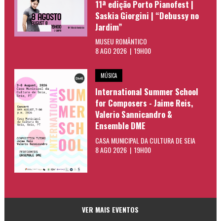
11ª edição Porto Pianofest |
Saskia Giorgini | “Debussy no
Jardim”
MUSEU ROMÂNTICO
8 AGO 2026 | 19H00
MÚSICA
International Summer School
for Composers - Jaime Reis,
Valerio Sannicandro &
Ensemble DME
CASA MUNICIPAL DA CULTURA DE SEIA
8 AGO 2026 | 19H00
VER MAIS EVENTOS