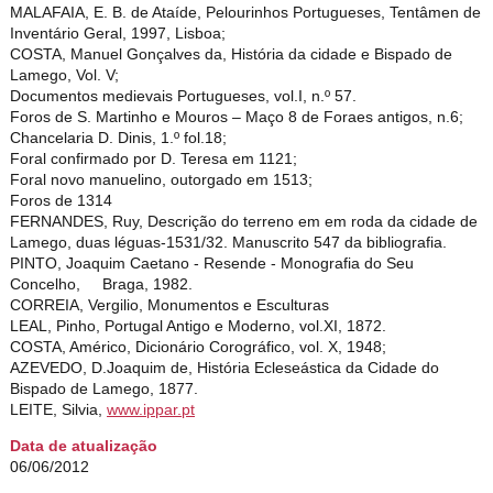
MALAFAIA, E. B. de Ataíde, Pelourinhos Portugueses, Tentâmen de
Inventário Geral, 1997, Lisboa;
COSTA, Manuel Gonçalves da, História da cidade e Bispado de
Lamego, Vol. V;
Documentos medievais Portugueses, vol.I, n.º 57.
Foros de S. Martinho e Mouros – Maço 8 de Foraes antigos, n.6;
Chancelaria D. Dinis, 1.º fol.18;
Foral confirmado por D. Teresa em 1121;
Foral novo manuelino, outorgado em 1513;
Foros de 1314
FERNANDES, Ruy, Descrição do terreno em em roda da cidade de
Lamego, duas léguas-1531/32. Manuscrito 547 da bibliografia.
PINTO, Joaquim Caetano - Resende - Monografia do Seu
Concelho, Braga, 1982.
CORREIA, Vergilio, Monumentos e Esculturas
LEAL, Pinho, Portugal Antigo e Moderno, vol.XI, 1872.
COSTA, Américo, Dicionário Corográfico, vol. X, 1948;
AZEVEDO, D.Joaquim de, História Ecleseástica da Cidade do
Bispado de Lamego, 1877.
LEITE, Silvia,
www.ippar.pt
Data de atualização
06/06/2012