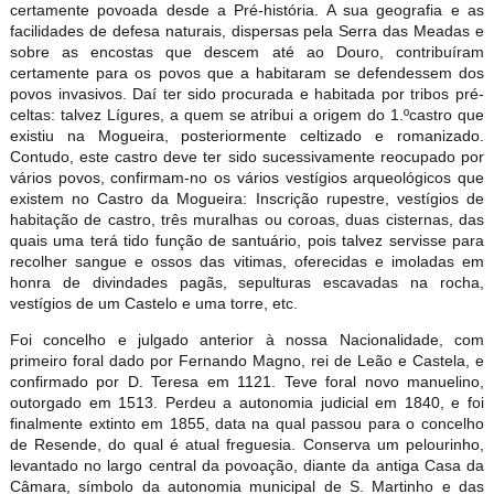
certamente povoada desde a Pré-história. A sua geografia e as
facilidades de defesa naturais, dispersas pela Serra das Meadas e
sobre as encostas que descem até ao Douro, contribuíram
certamente para os povos que a habitaram se defendessem dos
povos invasivos. Daí ter sido procurada e habitada por tribos pré-
celtas: talvez Lígures, a quem se atribui a origem do 1.ºcastro que
existiu na Mogueira, posteriormente celtizado e romanizado.
Contudo, este castro deve ter sido sucessivamente reocupado por
vários povos, confirmam-no os vários vestígios arqueológicos que
existem no Castro da Mogueira: Inscrição rupestre, vestígios de
habitação de castro, três muralhas ou coroas, duas cisternas, das
quais uma terá tido função de santuário, pois talvez servisse para
recolher sangue e ossos das vitimas, oferecidas e imoladas em
honra de divindades pagãs, sepulturas escavadas na rocha,
vestígios de um Castelo e uma torre, etc.
Foi concelho e julgado anterior à nossa Nacionalidade, com
primeiro foral dado por Fernando Magno, rei de Leão e Castela, e
confirmado por D. Teresa em 1121. Teve foral novo manuelino,
outorgado em 1513. Perdeu a autonomia judicial em 1840, e foi
finalmente extinto em 1855, data na qual passou para o concelho
de Resende, do qual é atual freguesia. Conserva um pelourinho,
levantado no largo central da povoação, diante da antiga Casa da
Câmara, símbolo da autonomia municipal de S. Martinho e das