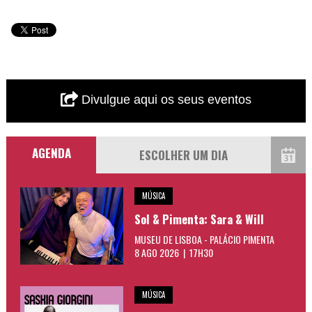
Divulgue aqui os seus eventos
AGENDA
MÚSICA
Sol & Pimenta: Sara & Will
MUSEU DE LISBOA - PALÁCIO PIMENTA
8 AGO 2026 | 17H30
MÚSICA