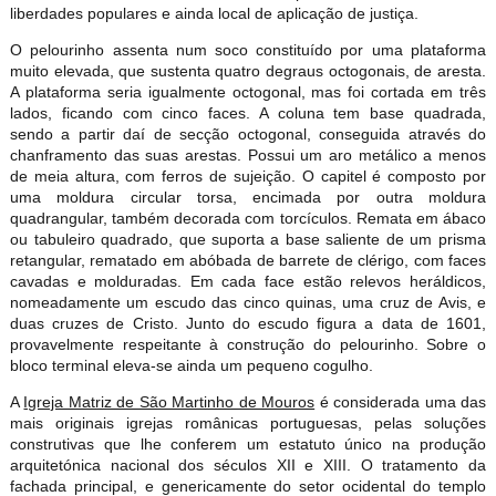
liberdades populares e ainda local de aplicação de justiça.
O pelourinho assenta num soco constituído por uma plataforma
muito elevada, que sustenta quatro degraus octogonais, de aresta.
A plataforma seria igualmente octogonal, mas foi cortada em três
lados, ficando com cinco faces. A coluna tem base quadrada,
sendo a partir daí de secção octogonal, conseguida através do
chanframento das suas arestas. Possui um aro metálico a menos
de meia altura, com ferros de sujeição. O capitel é composto por
uma moldura circular torsa, encimada por outra moldura
quadrangular, também decorada com torcículos. Remata em ábaco
ou tabuleiro quadrado, que suporta a base saliente de um prisma
retangular, rematado em abóbada de barrete de clérigo, com faces
cavadas e molduradas. Em cada face estão relevos heráldicos,
nomeadamente um escudo das cinco quinas, uma cruz de Avis, e
duas cruzes de Cristo. Junto do escudo figura a data de 1601,
provavelmente respeitante à construção do pelourinho. Sobre o
bloco terminal eleva-se ainda um pequeno cogulho.
A
Igreja Matriz de São Martinho de Mouros
é considerada uma das
mais originais igrejas românicas portuguesas, pelas soluções
construtivas que lhe conferem um estatuto único na produção
arquitetónica nacional dos séculos XII e XIII. O tratamento da
fachada principal, e genericamente do setor ocidental do templo