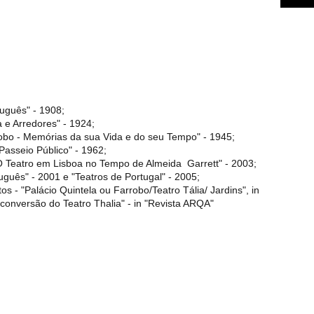
tuguês" - 1908;
 e Arredores" - 1924;
bo - Memórias da sua Vida e do seu Tempo" - 1945;
Passeio Público" - 1962;
"O Teatro em Lisboa no Tempo de Almeida Garrett" - 2003;
tuguês" - 2001 e "Teatros de Portugal" - 2005;
- "Palácio Quintela ou Farrobo/Teatro Tália/ Jardins", in
Reconversão do Teatro Thalia" - in "Revista ARQA"