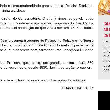
idade e certa modernidade para a época: Rossini, Donizetti,
 vinha a Lisboa.
o diretor do Conservatório. O pai, já vimos, surge elencado
GAN
arlos. E o Conde esteve envolvido na gestão do São Carlos
os Manoel na criação do que viria a ser, em 1846, o Teatro
ANT
CRI
liás a presença frequente de Passos no Palácio e no Teatro
Em p
o dos cenógrafos Rambois e Cinatti, do melhor que havia na
ofer
Cancio, que descreve com pormenor uma receção a D. Maria
ante
que 
e av
Raul Proença, que evoca “um grandioso teatro para 360
pas
ido de espelhos e, desde 1830, iluminado a gás, o que era
dos
 arte e cultura, no novo Teatro Thalia das Laranjeiras.
DUARTE IVO CRUZ