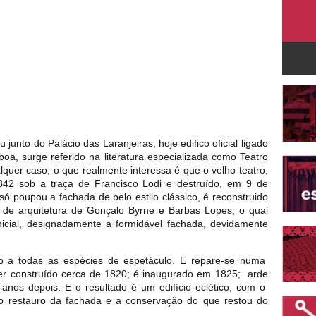
junto do Palácio das Laranjeiras, hoje edifico oficial ligado
boa, surge referido na literatura especializada como Teatro
lquer caso, o que realmente interessa é que o velho teatro,
42 sob a traça de Francisco Lodi e destruído, em 9 de
ó poupou a fachada de belo estilo clássico, é reconstruido
 de arquitetura de Gonçalo Byrne e Barbas Lopes, o qual
nicial, designadamente a formidável fachada, devidamente
io a todas as espécies de espetáculo. E repare-se numa
ser construído cerca de 1820; é inaugurado em 1825; arde
nos depois. E o resultado é um edifício eclético, com o
o restauro da fachada e a conservação do que restou do