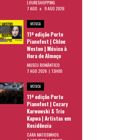
LOURESHOPPING
7 AGO
a
9 AGO 2026
MÚSICA
11ª edição Porto
Pianofest | Chloe
Weston | Música à
Hora de Almoço
MUSEU ROMÂNTICO
7 AGO 2026 | 13H00
MÚSICA
11ª edição Porto
Pianofest | Cezary
Karwowski & Trio
Kapwa | Artistas em
Residência
CARA MATOSINHOS