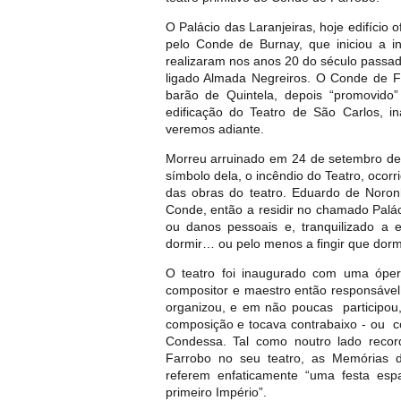
O Palácio das Laranjeiras, hoje edifício 
pelo Conde de Burnay, que iniciou a in
realizaram nos anos 20 do século passa
ligado Almada Negreiros. O Conde de Fa
barão de Quintela, depois “promovido
edificação do Teatro de São Carlos, i
veremos adiante.
Morreu arruinado em 24 de setembro de 
símbolo dela, o incêndio do Teatro, ocor
das obras do teatro. Eduardo de Noron
Conde, então a residir no chamado Palác
ou danos pessoais e, tranquilizado a 
dormir… ou pelo menos a fingir que dormi
O teatro foi inaugurado com uma ópera 
compositor e maestro então responsáve
organizou, e em não poucas participo
composição e tocava contrabaixo - ou c
Condessa. Tal como noutro lado reco
Farrobo no seu teatro, as Memórias do
referem enfaticamente “uma festa esp
primeiro Império”.