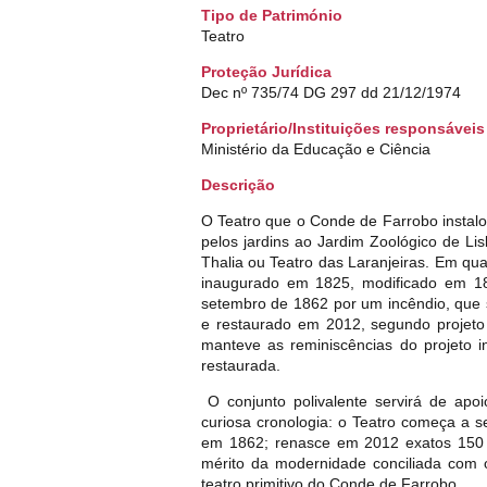
Tipo de Património
Teatro
Proteção Jurídica
Dec nº 735/74 DG 297 dd 21/12/1974
Proprietário/Instituições responsáveis
Ministério da Educação e Ciência
Descrição
O Teatro que o Conde de Farrobo instalou 
pelos jardins ao Jardim Zoológico de Lis
Thalia ou Teatro das Laranjeiras. Em qua
inaugurado em 1825, modificado em 18
setembro de 1862 por um incêndio, que s
e restaurado em 2012, segundo projeto
manteve as reminiscências do projeto i
restaurada.
O conjunto polivalente servirá de apo
curiosa cronologia: o Teatro começa a 
em 1862; renasce em 2012 exatos 150 a
mérito da modernidade conciliada com 
teatro primitivo do Conde de Farrobo.