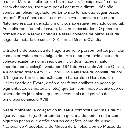
o ofício. Mas as mulheres de Estremoz, as “boniqueiras”, como
eram chamadas, irrompem por ali adentro e dizem: “Nós não
somos um ofício regulado, portanto não temos que seguir essas
regras”. E a câmara aceitou que elas continuassem a sua arte.
“Isto não era considerado um ofício, não estava regulado como tal.
As mulheres não trabalhavam, faziam curiosidades.” O primeiro
homem de que temos notícias a fazer bonecos de barro será da
segunda metade do século XIX, um tal Mestre Cláudio.
O trabalho de pesquisa de Hugo Guerreiro passou, então, por falar
com os artesãos mais antigos da terra e também pelo estudo da
coleção existente no museu, que inclui dois núcleos muito
importantes: a coleção vinda em 1941 da Escola de Artes e Ofícios;
e a coleção doada em 1971 por Júlio Reis Pereira, constituída por
375 figuras. Em colaboração com o Laboratório Hércules, da
Universidade de Évora, estão a ser feitas análises às peças (a
pigmentação, os materiais, etc.) que têm confirmado aquilo que os
historiadores já sabiam: que as peças mais antigas são de
princípios do século XVIII.
Neste momento, a coleção do museu é composta por mais de mil
figuras - mas Hugo Guerreiro bem gostaria de poder contar com
algumas peças que estão noutras coleções, como do Museu
Nacional de Arqueologia, do Museu de Etnologia ou do Museu de