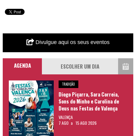
Divulgue aqui os seus eventos
AGENDA
TRADIÇÃO
Diogo Piçarra, Sara Correia,
Sons do Minho e Carolina de
Deus nas Festas de Valença
VALENÇA
7 AGO
a
15 AGO 2026