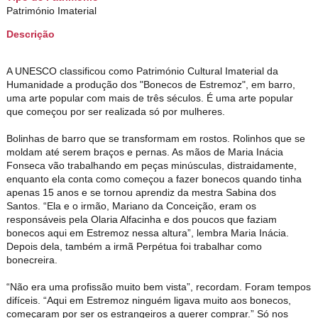
Património Imaterial
Descrição
A UNESCO classificou como Património Cultural Imaterial da
Humanidade a produção dos "Bonecos de Estremoz", em barro,
uma arte popular com mais de três séculos.
É uma arte popular
que começou por ser realizada só por mulheres.
Bolinhas de barro que se transformam em rostos. Rolinhos que se
moldam até serem braços e pernas. As mãos de Maria Inácia
Fonseca vão trabalhando em peças minúsculas, distraidamente,
enquanto ela conta como começou a fazer bonecos quando tinha
apenas 15 anos e se tornou aprendiz da mestra Sabina dos
Santos. “Ela e o irmão, Mariano da Conceição, eram os
responsáveis pela Olaria Alfacinha e dos poucos que faziam
bonecos aqui em Estremoz nessa altura”, lembra Maria Inácia.
Depois dela, também a irmã Perpétua foi trabalhar como
bonecreira.
“Não era uma profissão muito bem vista”, recordam. Foram tempos
difíceis. “Aqui em Estremoz ninguém ligava muito aos bonecos,
começaram por ser os estrangeiros a querer comprar.” Só nos