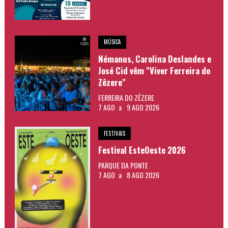
MÚSICA
Némanus, Carolina Deslandes e
José Cid vêm "Viver Ferreira do
Zêzere"
FERREIRA DO ZÊZERE
7 AGO
a
9 AGO 2026
FESTIVAIS
Festival EsteOeste 2026
PARQUE DA PONTE
7 AGO
a
8 AGO 2026