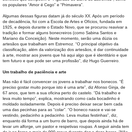
os populares “Amor é Cego” e “Primavera”.
Algumas dessas figuras datam já do século XX. Após um período
de decadência, foi com a Escola de Artes e Ofícios, fundada em
1925, e depois durante o Estado Novo, que se procurou reavivar a
tradição e formar alguns bonecreiros (como Sabina Santos e
Mariano da Conceição). Neste momento, serão uma dúzia os
artesãos que trabalham em Estremoz. “O principal objetivo da
classificação, além da valorização dos artesãos, é dar continuidade
à arte, mostrar aos jovens que há aqui algo que é identitário e que
tem futuro e que pode ser uma profissão”, diz Hugo Guerreiro.
Um trabalho de paciência e arte
Mas não é fácil convencer os jovens a trabalhar nos bonecos. “É
preciso gostar muito porque isto é uma arte”, diz Afonso Ginja, de
67 anos, que tem a sua oficina perto do castelo. “Dá trabalho e
leva muito tempo”, explica, mostrando como cada bocadinho é
moldado isoladamente. Depois é preciso deixar secar bem cada
uma das pecinhas para as “colar”. “O boneco nasce e vai-se
vestindo, pedacinho a pedacinho. Leva muitas festinhas”, diz,
enquanto dá forma a um burro de barro, que depois ainda há de
levar um alforge, um pastor e respetivas roupas. A seguir ainda tem
de ir ao forno a mais de 900 graus durante dez a doze horas. “Não