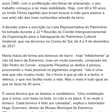
anos 1980, com a proliferação das feiras de artesanato, o seu
trabalho começou a ter mais visibilidade. Hoje, com 60 e 59 anos,
as Irmãs Flores (apelido que foram buscar à mãe para assinar a
sua arte) são das mais conhecidas artesãs da terra.
A decisão sobre a inscrição na Lista Representativa do Património
foi tomada durante a 12.ª Reunião do Comité Intergovernamental
da Organização para a Salvaguarda do Património Cultural
Imaterial, que vai decorreu na Coreia do Sul, de 4 e 9 de dezembro
de 2017.
Maria Inácia dá forma aos bonecos de barro - hoje “infelizmente” já
não há barro de Estremoz, mas um muito parecido, comprado em
São Pedro do Corval - enquanto Perpétua se dedica à pintura,
procurando o mais possível os pigmentos originais. “Isto é uma
arte que não mudou muito. Só o forno é que já não é a lenha, é
elétrico, o que nos facilita muito a vida. Mas o resto é tudo igual ao
que se fazia há 40 anos.”
É nessa técnica que se baseou a candidatura: “Uma modelação
que é única, com base na bola, no rolo e na placa. E no vestir o
boneco. Cada boneco é feito por camadas”, explica o historiador
Hugo Guerreiro, diretor do Museu Municipal de Estremoz.