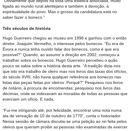
“Obviamente que depois há toda uma estética associada, muito
ligada ao mundo rural alentejano e também à devoção, à
espiritualidade do povo. Mas o grosso da candidatura está no
saber fazer o boneco.”
Três séculos de história
Hugo Guerreiro chegou ao museu em 1998 e ganhou com o então
diretor, Joaquim Vermelho, o interesse pelos bonecos. “Eu era de
Évora e nunca tinha ouvido falar dos bonecos, como é que era
possível?” Quando, ao assumir a direção em 2002, começou a
trabalhar sobre os bonecos, Hugo Guerreiro percebeu o quão
pouco se sabia sobre a história desta arte. “A tradição dizia-nos
que isto era trabalho de oleiro mas nos livros das taxas dos ofícios,
do século XVIII, não havia qualquer referência aos bonecos nas
listas das peças feitas por oleiros. Porquê?” Pesquisou nos livros
de notário, à procura de encomendas; pesquisou nos livros das
décimas, onde se indexavam as moradas de todas as pessoas que
exerciam um ofício. E nada.
“Fui-me intrigando até, por felicidade, encontrar uma nota numa
ata de vereação de 10 de outubro de 1770”, conta o historiador.
Nessa sessão de câmara discutia-se uma petição ao rei feita pelos
oleiros que queriam proibir as pessoas não examinadas de exercer