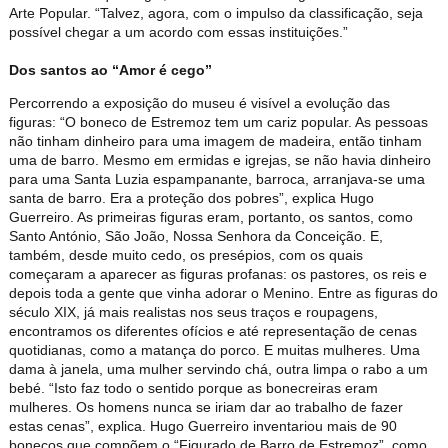
Arte Popular. “Talvez, agora, com o impulso da classificação, seja
possível chegar a um acordo com essas instituições.”
Dos santos ao “Amor é cego”
Percorrendo a exposição do museu é visível a evolução das
figuras: “O boneco de Estremoz tem um cariz popular. As pessoas
não tinham dinheiro para uma imagem de madeira, então tinham
uma de barro. Mesmo em ermidas e igrejas, se não havia dinheiro
para uma Santa Luzia espampanante, barroca, arranjava-se uma
santa de barro. Era a proteção dos pobres”, explica Hugo
Guerreiro. As primeiras figuras eram, portanto, os santos, como
Santo António, São João, Nossa Senhora da Conceição. E,
também, desde muito cedo, os presépios, com os quais
começaram a aparecer as figuras profanas: os pastores, os reis e
depois toda a gente que vinha adorar o Menino. Entre as figuras do
século XIX, já mais realistas nos seus traços e roupagens,
encontramos os diferentes ofícios e até representação de cenas
quotidianas, como a matança do porco. E muitas mulheres. Uma
dama à janela, uma mulher servindo chá, outra limpa o rabo a um
bebé. “Isto faz todo o sentido porque as bonecreiras eram
mulheres. Os homens nunca se iriam dar ao trabalho de fazer
estas cenas”, explica. Hugo Guerreiro inventariou mais de 90
bonecos que compõem o “Figurado de Barro de Estremoz”, como