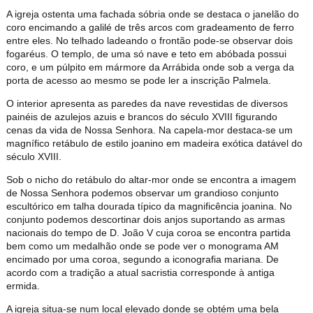
A igreja ostenta uma fachada sóbria onde se destaca o janelão do
coro encimando a galilé de três arcos com gradeamento de ferro
entre eles. No telhado ladeando o frontão pode-se observar dois
fogaréus. O templo, de uma só nave e teto em abóbada possui
coro, e um púlpito em mármore da Arrábida onde sob a verga da
porta de acesso ao mesmo se pode ler a inscrição Palmela.
O interior apresenta as paredes da nave revestidas de diversos
painéis de azulejos azuis e brancos do século XVIII figurando
cenas da vida de Nossa Senhora. Na capela-mor destaca-se um
magnífico retábulo de estilo joanino em madeira exótica datável do
século XVIII.
Sob o nicho do retábulo do altar-mor onde se encontra a imagem
de Nossa Senhora podemos observar um grandioso conjunto
escultórico em talha dourada típico da magnificência joanina. No
conjunto podemos descortinar dois anjos suportando as armas
nacionais do tempo de D. João V cuja coroa se encontra partida
bem como um medalhão onde se pode ver o monograma AM
encimado por uma coroa, segundo a iconografia mariana. De
acordo com a tradição a atual sacristia corresponde à antiga
ermida.
A igreja situa-se num local elevado donde se obtém uma bela