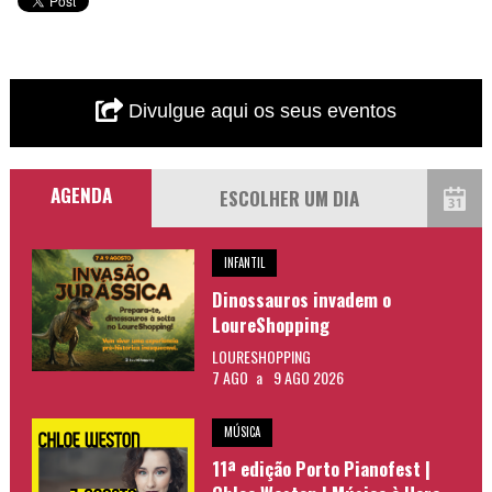
Divulgue aqui os seus eventos
AGENDA
INFANTIL
Dinossauros invadem o
LoureShopping
LOURESHOPPING
7 AGO
a
9 AGO 2026
MÚSICA
11ª edição Porto Pianofest |