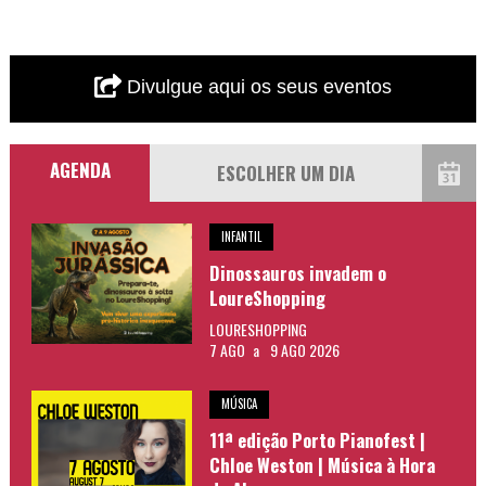
Divulgue aqui os seus eventos
AGENDA
INFANTIL
Dinossauros invadem o
LoureShopping
LOURESHOPPING
7 AGO
a
9 AGO 2026
MÚSICA
11ª edição Porto Pianofest |
Chloe Weston | Música à Hora