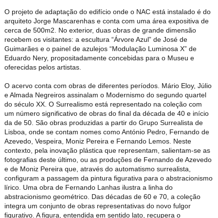
O projeto de adaptação do edifício onde o NAC está instalado é do
arquiteto Jorge Mascarenhas e conta com uma área expositiva de
cerca de 500m2. No exterior, duas obras de grande dimensão
recebem os visitantes: a escultura “Árvore Azul” de José de
Guimarães e o painel de azulejos “Modulação Luminosa X” de
Eduardo Nery, propositadamente concebidas para o Museu e
oferecidas pelos artistas.
O acervo conta com obras de diferentes períodos. Mário Eloy, Júlio
e Almada Negreiros assinalam o Modernismo do segundo quartel
do século XX. O Surrealismo está representado na coleção com
um número significativo de obras do final da década de 40 e início
da de 50. São obras produzidas a partir do Grupo Surrealista de
Lisboa, onde se contam nomes como António Pedro, Fernando de
Azevedo, Vespeira, Moniz Pereira e Fernando Lemos. Neste
contexto, pela inovação plástica que representam, salientam-se as
fotografias deste último, ou as produções de Fernando de Azevedo
e de Moniz Pereira que, através do automatismo surrealista,
configuram a passagem da pintura figurativa para o abstracionismo
lírico. Uma obra de Fernando Lanhas ilustra a linha do
abstracionismo geométrico. Das décadas de 60 e 70, a coleção
integra um conjunto de obras representativas do novo fulgor
figurativo. A figura, entendida em sentido lato, recupera o