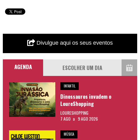
Divulgue aqui os seus eventos
AGENDA
INFANTIL
Dinossauros invadem o
LoureShopping
LOURESHOPPING
7 AGO
a
9 AGO 2026
MÚSICA