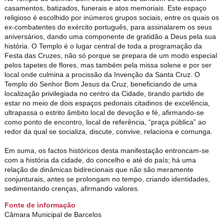
casamentos, batizados, funerais e atos memoriais. Este espaço
religioso é escolhido por inúmeros grupos sociais, entre os quais os
ex-combatentes do exército português, para assinalarem os seus
aniversários, dando uma componente de gratidão a Deus pela sua
história. O Templo é o lugar central de toda a programação da
Festa das Cruzes, não só porque se prepara de um modo especial
pelos tapetes de flores, mas também pela missa solene e por ser
local onde culmina a procissão da Invenção da Santa Cruz. O
Templo do Senhor Bom Jesus da Cruz, beneficiando de uma
localização privilegiada no centro da Cidade, tirando partido de
estar no meio de dois espaços pedonais citadinos de excelência,
ultrapassa o estrito âmbito local de devoção e fé, afirmando-se
como ponto de encontro, local de referência, “praça pública” ao
redor da qual se socializa, discute, convive, relaciona e comunga.
Em suma, os factos históricos desta manifestação entroncam-se
com a história da cidade, do concelho e até do país; há uma
relação de dinâmicas bidirecionais que não são meramente
conjunturais, antes se prolongam no tempo, criando identidades,
sedimentando crenças, afirmando valores.
Fonte de informação
Câmara Municipal de Barcelos