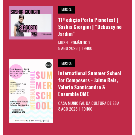
MÚSICA
11ª edição Porto Pianofest |
Saskia Giorgini | “Debussy no
Jardim”
MUSEU ROMÂNTICO
8 AGO 2026 | 19H00
MÚSICA
International Summer School
for Composers - Jaime Reis,
Valerio Sannicandro &
Ensemble DME
CASA MUNICIPAL DA CULTURA DE SEIA
8 AGO 2026 | 19H00