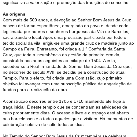
significativa a valorização e promoção das tradições do concelho.
As origens
Com mais de 500 anos, a devoção ao Senhor Bom Jesus da Cruz
nasceu de forma espontânea, emergindo do povo e, desde cedo,
legitimada por nobres e senhores burgueses da Vila de Barcelos,
sacralizando o local. Após uma procissão participada por todo o
tecido social da vila, erigiu-se uma grande cruz de madeira junto ao
Campo da Feira. Entretanto, foi criada a 1.ª Confraria da Santa
Cruz, que teria a incumbência da gestão da primeira ermida,
construída nos anos seguintes ao milagre de 1504. A esta,
sucedeu-se a Real Irmandade do Senhor Bom Jesus da Cruz que,
no decorrer do século XVII, se decidiu pela construção do atual
Templo. Para o efeito, foi criada uma Comissão, cujo primeiro
objetivo foi avançar com uma subscrição pública de angariação de
fundos para a realização da obra.
A construção decorreu entre 1705 e 1710 mantendo até hoje a
traça inicial. É neste templo que se concentram as atividades de
culto propriamente ditas. O acesso é livre e o espaço está aberto
aos barcelenses e a todos aqueles que o visitam. Há momentos de
celebração coletiva de culto todos os dias.
No Templo do Senhor Bom Jesus da Cruz também se celebram