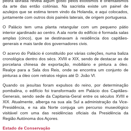
pedra lavrada revela algum gosto pelos exotismos e orientalismos
da arte das então colónias. Na sacristia existe um painel de
azulejos que se estima terem vindo da Holanda, e aqui colocados,
juntamente com outros dois painéis laterais, de origem portuguesa.
O Palácio tem uma planta retangular com um pequeno pátio
interior ajardinado ao centro. A ala norte do edifício é formada salas
amplas (cinco), que se destinavam à residência dos capitães-
generais e mais tarde dos governadores civis.
O acervo do Palácio é constituído por várias coleções, numa baliza
cronológica dentro dos sécs. XVIII e XIX, sendo de destacar as de
porcelana chinesa de exportação, mobiliário e pintura a óleo.
Realçe para a Sala dos Reis, onde se encontra um conjunto de
pinturas a óleo com retratos régios até D. João VI.
Quando os jesuítas foram expulsos do reino, por determinação
pombalina, o edifício foi transformado em Palácio dos Capitães-
Generais, sendo sede da Capitania-Geral entre os séculos XVIII e
XIX. Atualmente, alberga na sua ala Sul a administração da Vice-
Presidência, e na ala Norte conjuga um percurso museológico
visitável com uma das residências oficiais da Presidência da
Região Autónoma dos Açores.
Estado de Conservação