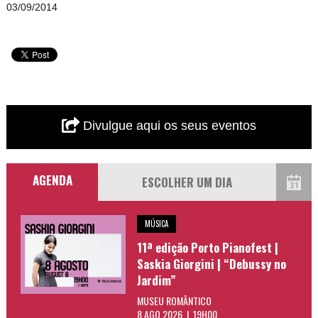
03/09/2014
Divulgue aqui os seus eventos
AGENDA
MÚSICA
11ª edição Porto Pianofest |
Saskia Giorgini | “Debussy no
Jardim”
MUSEU ROMÂNTICO
8 AGO 2026 | 19H00