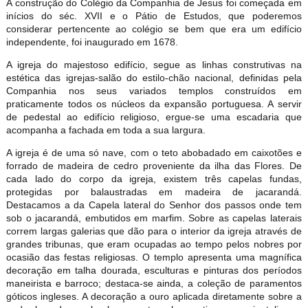
A construção do Colégio da Companhia de Jesus foi começada em
inícios do séc. XVII e o Pátio de Estudos, que poderemos
considerar pertencente ao colégio se bem que era um edifício
independente, foi inaugurado em 1678.
A igreja do majestoso edifício, segue as linhas construtivas na
estética das igrejas-salão do estilo-chão nacional, definidas pela
Companhia nos seus variados templos construídos em
praticamente todos os núcleos da expansão portuguesa. A servir
de pedestal ao edifício religioso, ergue-se uma escadaria que
acompanha a fachada em toda a sua largura.
A igreja é de uma só nave, com o teto abobadado em caixotões e
forrado de madeira de cedro proveniente da ilha das Flores. De
cada lado do corpo da igreja, existem três capelas fundas,
protegidas por balaustradas em madeira de jacarandá.
Destacamos a da Capela lateral do Senhor dos passos onde tem
sob o jacarandá, embutidos em marfim. Sobre as capelas laterais
correm largas galerias que dão para o interior da igreja através de
grandes tribunas, que eram ocupadas ao tempo pelos nobres por
ocasião das festas religiosas. O templo apresenta uma magnífica
decoração em talha dourada, esculturas e pinturas dos períodos
maneirista e barroco; destaca-se ainda, a coleção de paramentos
góticos ingleses. A decoração a ouro aplicada diretamente sobre a