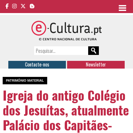
Contacte-nos
Newsletter
PATRIMÓNIO MATERIAL
Igreja do antigo Colégio
dos Jesuítas, atualmente
Palácio dos Capitães-