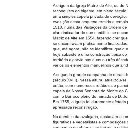
A origem da Igreja Matriz de Alte, ou d
reconquista do Algarve, em pleno século 
uma simples capela privada de devoção, 
evolução desta pequena ermida a templo 
1518, numa das Visitações da Ordem de Sa
claro indicador de que o edifício se enco
Matriz de Alte em 1554, fazendo crer qu
se encontravam praticamente finalizadas.
que, até agora, não se identificou qualqu
hoje subsiste é uma construção típica do 
território algarvio nas duas ou três dé
vários os elementos manuelinos que ain
A segunda grande campanha de obras da 
(século XVIII). Nessa altura, atualizou-s
então, com numerosos retábulos e painéi
capela de Nossa Senhora do Monte do Ca
com o Barroco pleno do reinado de D. Jo
Em 1755, a igreja foi duramente afetada 
apressada reconstrução.
No domínio da azulejaria, destacam-se o
figurativos e vegetalistas e composições
campanha de obras caracterizou o edif