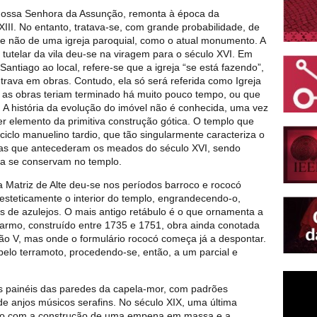
e Nossa Senhora da Assunção, remonta à época da
XIII. No entanto, tratava-se, com grande probabilidade, de
e não de uma igreja paroquial, como o atual monumento. A
tutelar da vila deu-se na viragem para o século XVI. Em
ntiago ao local, refere-se que a igreja “se está fazendo”,
ntrava em obras. Contudo, ela só será referida como Igreja
e as obras teriam terminado há muito pouco tempo, ou que
 A história da evolução do imóvel não é conhecida, uma vez
er elemento da primitiva construção gótica. O templo que
ciclo manuelino tardio, que tão singularmente caracteriza o
cadas que antecederam os meados do século XVI, sendo
da se conservam no templo.
Matriz de Alte deu-se nos períodos barroco e rococó
e esteticamente o interior do templo, engrandecendo-o,
s de azulejos. O mais antigo retábulo é o que ornamenta a
rmo, construído entre 1735 e 1751, obra ainda conotada
ão V, mas onde o formulário rococó começa já a despontar.
pelo terramoto, procedendo-se, então, a um parcial e
s painéis das paredes da capela-mor, com padrões
 de anjos músicos serafins. No século XIX, uma última
ício com a construção de uma empena em massa e a