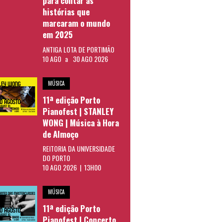
para contar as
histórias que
marcaram o mundo
em 2025
ANTIGA LOTA DE PORTIMÃO
10 AGO
a
30 AGO 2026
MÚSICA
11ª edição Porto
Pianofest | STANLEY
WONG | Música à Hora
de Almoço
REITORIA DA UNIVERSIDADE
DO PORTO
10 AGO 2026 | 13H00
MÚSICA
11ª edição Porto
Pianofest | Concerto