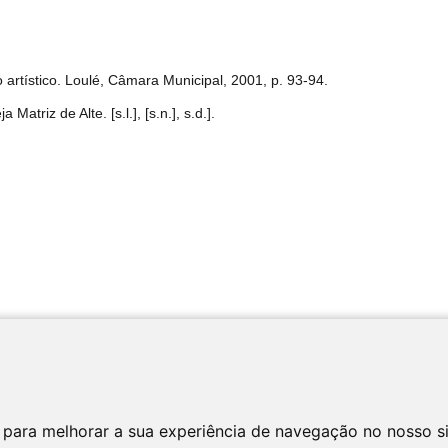
rtístico. Loulé, Câmara Municipal, 2001, p. 93-94.
triz de Alte. [s.l.], [s.n.], s.d.].
 para melhorar a sua experiência de navegação no nosso s