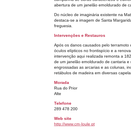
abertura de um janelão emoldurado de can
Do núcleo de imaginária existente na Mat
destaca-se a imagem de Santa Margarida
freguesia.
Intervenções e Restauros
Após os danos causados pelo terramoto d
óculos elípticos no frontispício e a reno
intervenção aqui realizada remonta a 1829
de um janelão emoldurado de cantaria e r
engrossadas as arcarias e as colunas, in
retábulos de madeira em diversas capela
Morada
Rua do Prior
Alte
Telefone
289 478 200
Web site
http://www.cm-loule.pt