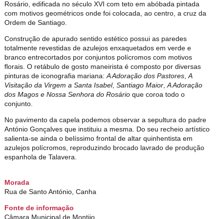
Rosário, edificada no século XVI com teto em abóbada pintada
com motivos geométricos onde foi colocada, ao centro, a cruz da
Ordem de Santiago.
Construção de apurado sentido estético possui as paredes
totalmente revestidas de azulejos enxaquetados em verde e
branco entrecortados por conjuntos polícromos com motivos
florais. O retábulo de gosto maneirista é composto por diversas
pinturas de iconografia mariana:
A Adoração dos Pastores
,
A
Visitação da Virgem a Santa Isabel
,
Santiago Maior
,
A Adoração
dos Magos e Nossa Senhora do Rosário
que coroa todo o
conjunto.
No pavimento da capela podemos observar a sepultura do padre
António Gonçalves que instituiu a mesma. Do seu recheio artístico
salienta-se ainda o belíssimo frontal de altar quinhentista em
azulejos polícromos, reproduzindo brocado lavrado de produção
espanhola de Talavera.
Morada
Rua de Santo António, Canha
Fonte de informação
Câmara Municipal de Montijo