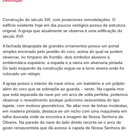
Descrição
Construção do século XIII, com posteriores remodelações. O
edifício existente hoje em dia poucos vestígios possui da estrutura
original. A igreja que atualmente se observa é uma edificação do
século XVII.
A fachada despojada de grandes ornamentos possui um portal
simples encimado pelo janelão do coro, acima do qual se podem
observar, no tímpano do frontão, dois símbolos alusivos à
emblemática espatária: a espada e a vieira em alvenaria pintada.
Do lado esquerdo da construção ergue-se a torre sineira onde foi
colocado um relógio.
A igreja possui o interior de nave única, um batistério e um púlpito
além do coro que se sobrepõe ao guarda – vento. Na capela-mor
que está separada da nave por um arco de volta perfeita, podemos
observar o revestimento azulejar polícromo seiscentista do tipo
tapete, com motivos geométricos. No altar-mor de linhas modestas,
em madeira pintada, destaca-se um nicho com uma maquineta em
talha dourada onde se encontra a imagem de Nossa Senhora da
Oliveira. Na parede da nave do lado direito recorta-se o arco de
gosto renascentista que dá acesso à capela de Nossa Senhora do