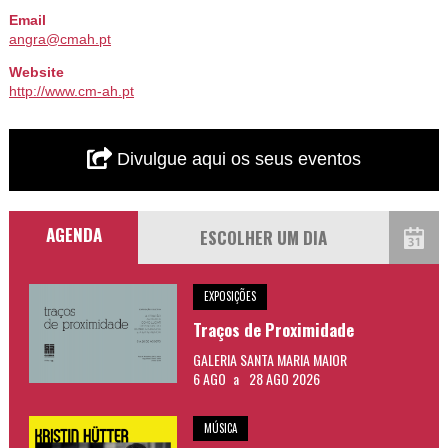
Email
angra@cmah.pt
Website
http://www.cm-ah.pt
Divulgue aqui os seus eventos
AGENDA
EXPOSIÇÕES
Traços de Proximidade
GALERIA SANTA MARIA MAIOR
6 AGO
a
28 AGO 2026
MÚSICA