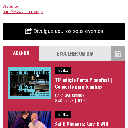
Website
http://www.cm-crato.pt
Divulgue aqui os seus eventos
AGENDA
MÚSICA
11ª edição Porto Pianofest |
Concerto para famílias
CARA MATOSINHOS
8 AGO 2026 | 10H30
MÚSICA
Sol & Pimenta: Sara & Will