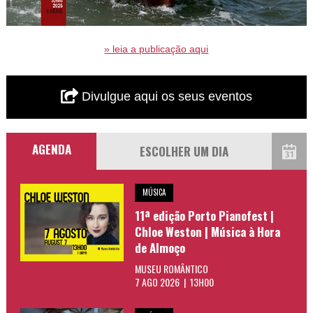
» leia a publicação aqui
Divulgue aqui os seus eventos
AGENDA
MÚSICA
11ª edição Porto Pianofest |
Chloe Weston | Música à Hora
de Almoço
MUSEU ROMÂNTICO
7 AGO 2026 | 13H00