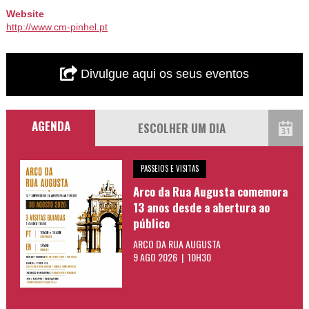
Website
http://www.cm-pinhel.pt
Divulgue aqui os seus eventos
AGENDA
PASSEIOS E VISITAS
Arco da Rua Augusta comemora
13 anos desde a abertura ao
público
ARCO DA RUA AUGUSTA
9 AGO 2026 | 10H30