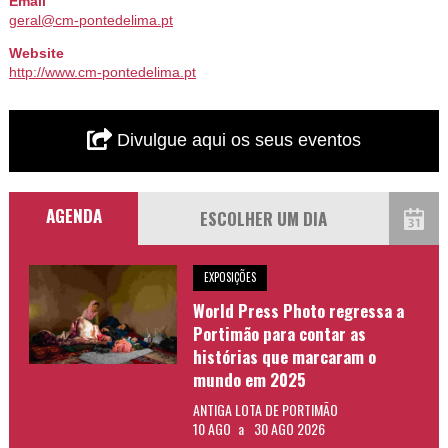
Email
geral@cm-pontedelima.pt
Website
http://www.cm-pontedelima.pt
Divulgue aqui os seus eventos
AGENDA
EXPOSIÇÕES
World Press Photo regressa a
Portimão para contar as
histórias que marcaram o
mundo em 2025
ANTIGA LOTA DE PORTIMÃO
10 AGO
a
30 AGO 2026