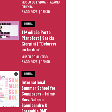
MUSEU DE LISBOA - PALÁCIO
PIMENTA
8 AGO 2026 | 17H30
MÚSICA
11ª edição Porto
Pianofest | Saskia
Giorgini | “Debussy
no Jardim”
MUSEU ROMÂNTICO
8 AGO 2026 | 19H00
MÚSICA
International
Summer School for
Composers - Jaime
Reis, Valerio
Sannicandro &
Ensemble DME