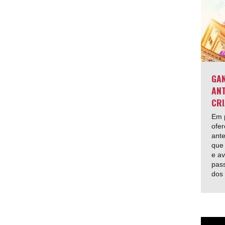
GAN
ANT
CRI
Em p
ofer
ante
que 
e av
pas
dos