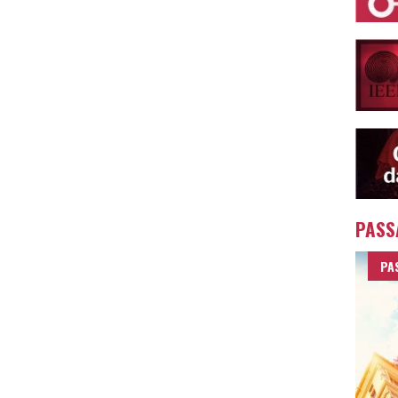
PASS
PA