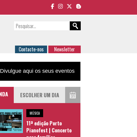
Contacte-nos
Newsletter
Divulgue aqui os seus eventos
NDA
MÚSICA
11ª edição Porto
Pianofest | Concerto