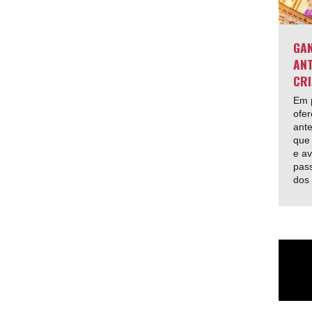
GAN
ANT
CRI
Em p
ofer
ante
que 
e av
pas
dos