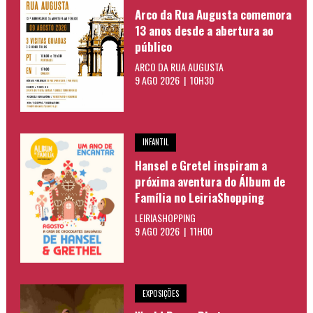
Arco da Rua Augusta comemora
13 anos desde a abertura ao
público
ARCO DA RUA AUGUSTA
9 AGO 2026 | 10H30
INFANTIL
Hansel e Gretel inspiram a
próxima aventura do Álbum de
Família no LeiriaShopping
LEIRIASHOPPING
9 AGO 2026 | 11H00
EXPOSIÇÕES