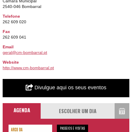
Câmara Municipal
2540-046 Bombarral
Telefone
262 609 020
Fax
262 609 041
Email
geral@cm-bombarral.pt
Website
http://www.cm-bombarral.pt
Divulgue aqui os seus eventos
AGENDA
PASSEIOS E VISITAS