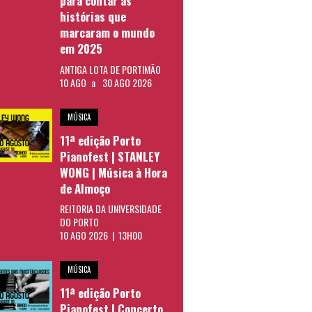
para contar as
histórias que
marcaram o mundo
em 2025
ANTIGA LOTA DE PORTIMÃO
10 AGO
a
30 AGO 2026
MÚSICA
11ª edição Porto
Pianofest | STANLEY
WONG | Música à Hora
de Almoço
REITORIA DA UNIVERSIDADE
DO PORTO
10 AGO 2026 | 13H00
MÚSICA
11ª edição Porto
Pianofest | Concerto