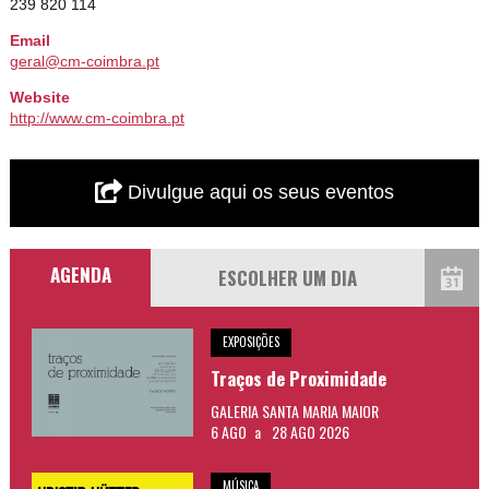
239 820 114
Email
geral@cm-coimbra.pt
Website
http://www.cm-coimbra.pt
Divulgue aqui os seus eventos
AGENDA
EXPOSIÇÕES
Traços de Proximidade
GALERIA SANTA MARIA MAIOR
6 AGO
a
28 AGO 2026
MÚSICA