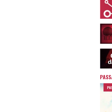
PASS
PA