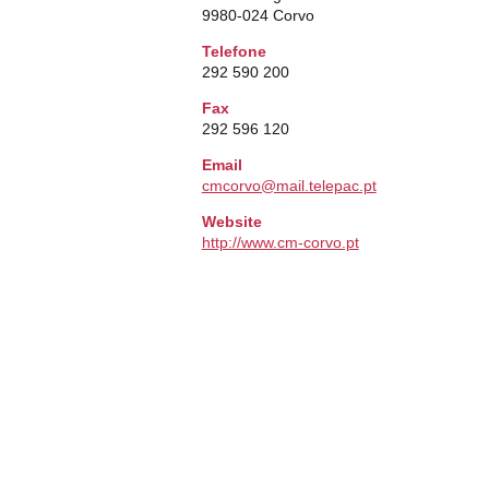
9980-024 Corvo
Telefone
292 590 200
Fax
292 596 120
Email
cmcorvo@mail.telepac.pt
Website
http://www.cm-corvo.pt