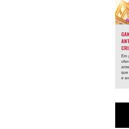
GAN
ANT
CRI
Em p
ofer
ante
que 
e av