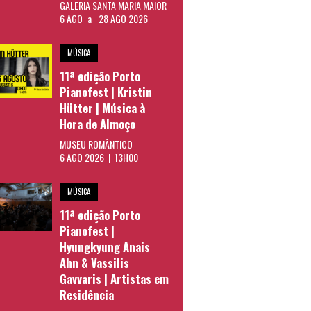
GALERIA SANTA MARIA MAIOR
6 AGO
a
28 AGO 2026
MÚSICA
11ª edição Porto
Pianofest | Kristin
Hütter | Música à
Hora de Almoço
MUSEU ROMÂNTICO
6 AGO 2026 | 13H00
MÚSICA
11ª edição Porto
Pianofest |
Hyungkyung Anais
Ahn & Vassilis
Gavvaris | Artistas em
Residência