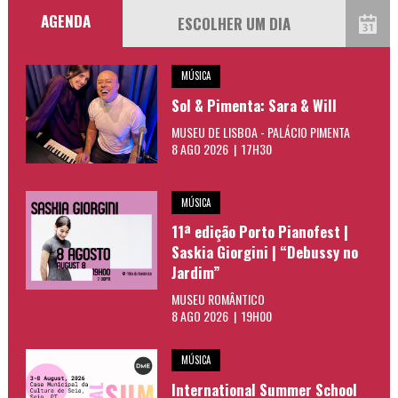
AGENDA
MÚSICA
Sol & Pimenta: Sara & Will
MUSEU DE LISBOA - PALÁCIO PIMENTA
8 AGO 2026 | 17H30
MÚSICA
11ª edição Porto Pianofest |
Saskia Giorgini | “Debussy no
Jardim”
MUSEU ROMÂNTICO
8 AGO 2026 | 19H00
MÚSICA
International Summer School