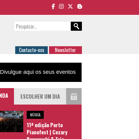
Contacte-nos
Newsletter
Divulgue aqui os seus eventos
NDA
MÚSICA
11ª edição Porto
Pianofest | Cezary