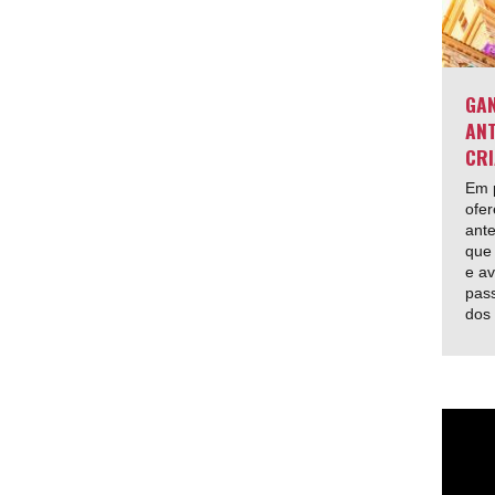
GAN
ANT
CRI
Em p
ofer
ante
que 
e av
pas
dos