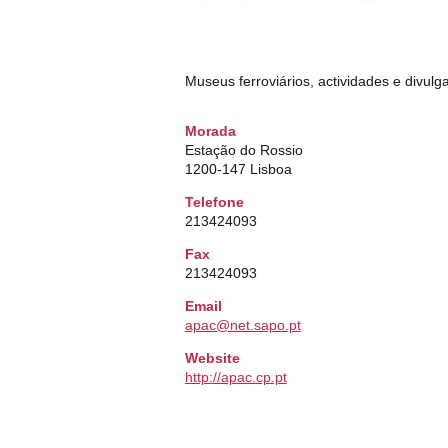
Museus ferroviários, actividades e divul
Morada
Estação do Rossio
1200-147 Lisboa
Telefone
213424093
Fax
213424093
Email
apac@net.sapo.pt
Website
http://apac.cp.pt