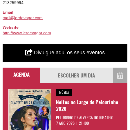
213259994
Email
mail@lerdevagar.com
Website
http://www.lerdevagar.com
Divulgue aqui os seus eventos
AGENDA
MÚSICA
Noites no Largo do Pelourinho
2026
PELURINHO DE ALVERCA DO RIBATEJO
7 AGO 2026 | 21H00