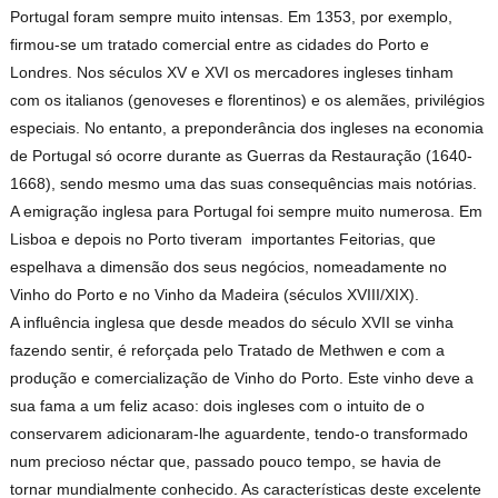
Portugal foram sempre muito intensas. Em 1353, por exemplo,
firmou-se um tratado comercial entre as cidades do Porto e
Londres. Nos séculos XV e XVI os mercadores ingleses tinham
com os italianos (genoveses e florentinos) e os alemães, privilégios
especiais. No entanto, a preponderância dos ingleses na economia
de Portugal só ocorre durante as Guerras da Restauração (1640-
1668), sendo mesmo uma das suas consequências mais notórias.
A emigração inglesa para Portugal foi sempre muito numerosa. Em
Lisboa e depois no Porto tiveram importantes Feitorias, que
espelhava a dimensão dos seus negócios, nomeadamente no
Vinho do Porto e no Vinho da Madeira (séculos XVIII/XIX).
A influência inglesa que desde meados do século XVII se vinha
fazendo sentir, é reforçada pelo Tratado de Methwen e com a
produção e comercialização de Vinho do Porto. Este vinho deve a
sua fama a um feliz acaso: dois ingleses com o intuito de o
conservarem adicionaram-lhe aguardente, tendo-o transformado
num precioso néctar que, passado pouco tempo, se havia de
tornar mundialmente conhecido. As características deste excelente