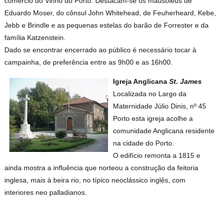
comércio do Vinho do Porto. Destacam-se os mausoléus de
Eduardo Moser, do cônsul John Whitehead, de Feuherheard, Kebe,
Jebb e Brindle e as pequenas estelas do barão de Forrester e da
família Katzenstein.
Dado se encontrar encerrado ao público é necessário tocar à
campainha, de preferência entre as 9h00 e as 16h00.
Igreja Anglicana
St. James
Localizada no Largo da
Maternidade Júlio Dinis, nº 45
Porto esta igreja acolhe a
comunidade Anglicana residente
na cidade do Porto.
O edifício remonta a 1815 e
ainda mostra a influência que norteou a construção da feitoria
inglesa, mais à beira rio, no típico neoclássico inglês, com
interiores neo palladianos.