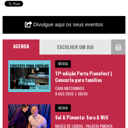
Divulgue aqui os seus eventos
AGENDA
MÚSICA
11ª edição Porto Pianofest |
Concerto para famílias
CARA MATOSINHOS
8 AGO 2026 | 10H30
MÚSICA
Sol & Pimenta: Sara & Will
MUSEU DE LISBOA - PALÁCIO PIMENTA