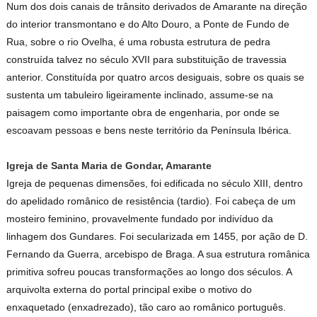
Num dos dois canais de trânsito derivados de Amarante na direção
do interior transmontano e do Alto Douro, a Ponte de Fundo de
Rua, sobre o rio Ovelha, é uma robusta estrutura de pedra
construída talvez no século XVII para substituição de travessia
anterior. Constituída por quatro arcos desiguais, sobre os quais se
sustenta um tabuleiro ligeiramente inclinado, assume-se na
paisagem como importante obra de engenharia, por onde se
escoavam pessoas e bens neste território da Península Ibérica.
Igreja de Santa Maria de Gondar, Amarante
Igreja de pequenas dimensões, foi edificada no século XIII, dentro
do apelidado românico de resistência (tardio). Foi cabeça de um
mosteiro feminino, provavelmente fundado por indivíduo da
linhagem dos Gundares. Foi secularizada em 1455, por ação de D.
Fernando da Guerra, arcebispo de Braga. A sua estrutura românica
primitiva sofreu poucas transformações ao longo dos séculos. A
arquivolta externa do portal principal exibe o motivo do
enxaquetado (enxadrezado), tão caro ao românico português.