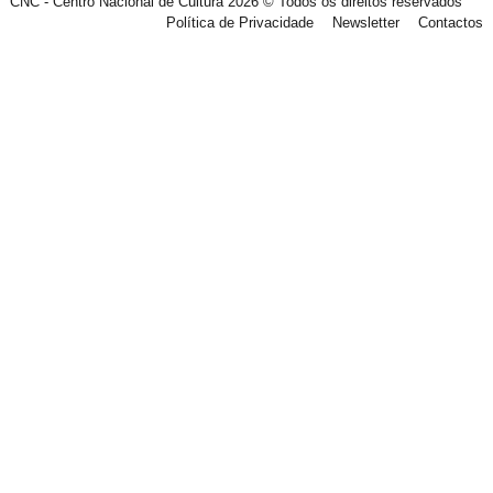
CNC - Centro Nacional de Cultura 2026 © Todos os direitos reservados
Política de Privacidade
Newsletter
Contactos