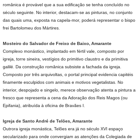
românica é provável que a sua edificação se tenha concluído no
século seguinte. No interior, destacam-se as pinturas, no conjunto
das quais uma, exposta na capela-mor, poderá representar o bispo
frei Bartolomeu dos Mártires.
Mosteiro do Salvador de Freixo de Baixo, Amarante
Complexo monástico, implantado em fértil vale, composto por
igreja, torre sineira, vestígios do primitivo claustro e da primitiva
galilé. Da construção românica subsiste a fachada da igreja.
Composto por três arquivoltas, o portal principal evidencia capitéis
finamente esculpidos com animais e motivos vegetalistas. No
interior, despojado e singelo, merece observação atenta a pintura a
fresco que representa a cena da Adoração dos Reis Magos (ou
Epifania), atribuída à oficina de Bravães I.
Igreja de Santo André de Telões, Amarante
Outrora igreja monástica, Telões era já no século XVI espaço
secularizado para onde convergiam as atenções da Colegiada de