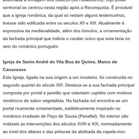
senhorial se centrou nesta região após a Reconquista. É provável
que a igreja românica, da qual só restam alguns testemunhos,
tivesse sido edificada entre os seculos XII e XIII. Atualmente é
expressiva da medievalidade, além dos túmulos, a ornamentação
da fachada principal que indicia o caráter único que esta teria no
seio do românico português.
Igreja de Santo André de Vila Boa de Quires, Marco de
Canaveses
Esta Igreja, ligada na sua origem a um mosteiro, foi construída no
segundo quartel do século XIII. Destaca-se a sua fachada principal
composta por portal e janelão que ostentam capitéis com motivos
simétricos de sabor vegetalista. Na fachada sul encontra-se um
portal ricamente ornamentado, estilisticamente inspirado no
românico irradiado de Paço de Sousa (Penafiel). No interior são
notáveis as intervenções dos séculos XVIII e XIX, nomeadamente
ao nível dos altares e das pinturas da abóbada da capela-mor.