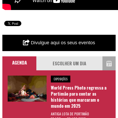
Divulgue aqui os seus eventos
AGENDA
EXPOSIÇÕES
World Press Photo regressa a
Portimão para contar as
histórias que marcaram o
mundo em 2025
ANTIGA LOTA DE PORTIMÃO