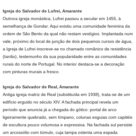
Igreja do Salvador de Lufrei, Amarante
Outrora igreja monástica, Lufrei passou a secular em 1455, à
semelhança de Gondar. Aqui existiu uma comunidade feminina da
ordem de São Bento da qual não restam vestígios. Implantada num
vale, próximo do local de junção de dois pequenos cursos de água,
a Igreja de Lufrei inscreve-se no chamado românico de resistência
(tardio), testemunho da sua popularidade entre as comunidades
rurais do norte de Portugal. No interior destaca-se a decoração
com pinturas murais a fresco.
Igreja do Salvador de Real, Amarante
Antiga igreja matriz de Real (substituída em 1938), trata-se de um
edifício erguido no século XIV. A fachada principal revela um
período que anuncia já a chegada do gótico: portal de arco
ligeiramente quebrado, sem tímpano, colunas esguias com capitéis
de escultura pouco volumosa e expressiva. Na fachada sul persiste
um arcossólio com túmulo, cuja tampa ostenta uma espada