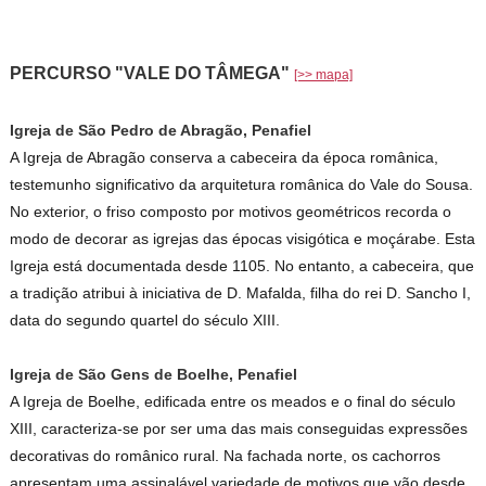
PERCURSO "VALE DO TÂMEGA"
[>> mapa]
Igreja de São Pedro de Abragão, Penafiel
A Igreja de Abragão conserva a cabeceira da época românica,
testemunho significativo da arquitetura românica do Vale do Sousa.
No exterior, o friso composto por motivos geométricos recorda o
modo de decorar as igrejas das épocas visigótica e moçárabe. Esta
Igreja está documentada desde 1105. No entanto, a cabeceira, que
a tradição atribui à iniciativa de D. Mafalda, filha do rei D. Sancho I,
data do segundo quartel do século XIII.
Igreja de São Gens de Boelhe, Penafiel
A Igreja de Boelhe, edificada entre os meados e o final do século
XIII, caracteriza-se por ser uma das mais conseguidas expressões
decorativas do românico rural. Na fachada norte, os cachorros
apresentam uma assinalável variedade de motivos que vão desde