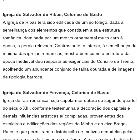
Igreja do Salvador de Ribas, Celorico de Basto
A Igreja de Ribas terá sido edificada de um só fôlego, dada a
semelhança dos elementos que constituem a sua estrutura
românica, dominada por um motivo ornamental muito caro à
época, a pérola relevada. Contrastante, o interior, à semelhança da
maioria das igrejas românicas, mostra bem como a estrutura da
época medieval deu resposta às exigências do Concílio de Trento,
acolhendo um abundante conjunto de talha dourada e de imagens
de tipologia barroca.
Igreja do Salvador de Fervença, Celorico de Basto
Igreja de raiz românica, cuja capela-mor datará do segundo quartel
do século XIII, conforme testemunha a decoração dos capitéis e
demais influências artísticas aí compiladas, provenientes dos
estaleiros e edificações das regiões do Minho e do eixo Braga-
Rates e que permitiram a distribuição de motivos e modelos pelas
igrejas da bacia do Tâmega e do Douro. A nave é obra da década