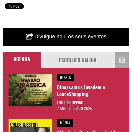
Divulgue aqui os seus eventos
AGENDA
INFANTIL
Dinossauros invadem o
LoureShopping
LOURESHOPPING
7 AGO
a
9 AGO 2026
MÚSICA