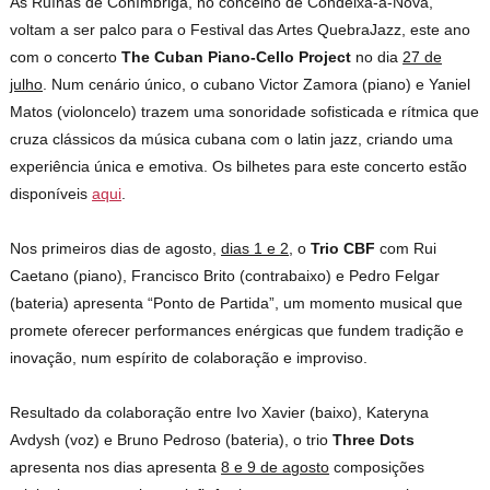
As Ruínas de Conímbriga, no concelho de Condeixa-a-Nova,
voltam a ser palco para o Festival das Artes QuebraJazz, este ano
com o concerto
The Cuban Piano-Cello Project
no dia
27 de
julho
. Num cenário único, o cubano Victor Zamora (piano) e Yaniel
Matos (violoncelo) trazem uma sonoridade sofisticada e rítmica que
cruza clássicos da música cubana com o latin jazz, criando uma
experiência única e emotiva. Os bilhetes para este concerto estão
disponíveis
aqui
.
Nos primeiros dias de agosto,
dias 1 e 2
, o
Trio CBF
com Rui
Caetano (piano), Francisco Brito (contrabaixo) e Pedro Felgar
(bateria) apresenta “Ponto de Partida”, um momento musical que
promete oferecer performances enérgicas que fundem tradição e
inovação, num espírito de colaboração e improviso.
Resultado da colaboração entre Ivo Xavier (baixo), Kateryna
Avdysh (voz) e Bruno Pedroso (bateria), o trio
Three Dots
apresenta nos dias apresenta
8 e 9 de agosto
composições