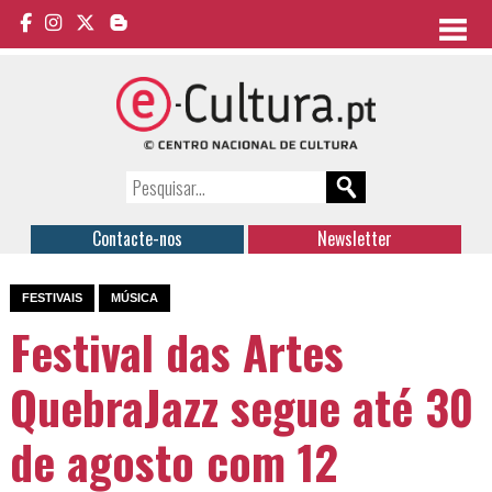
Contacte-nos
Newsletter
FESTIVAIS
MÚSICA
Festival das Artes
QuebraJazz segue até 30
de agosto com 12