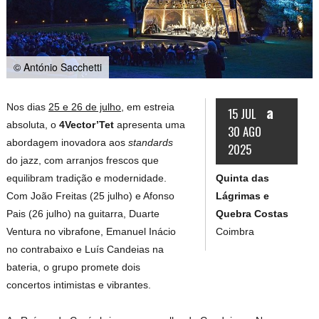
© António Sacchetti
Nos dias
25 e 26 de julho,
em estreia
a
15 JUL
absoluta, o
4Vector’Tet
apresenta uma
30 AGO
abordagem inovadora aos
standards
2025
do jazz, com arranjos frescos que
Quinta das
equilibram tradição e modernidade.
Lágrimas e
Com João Freitas (25 julho) e Afonso
Quebra Costas
Pais (26 julho) na guitarra, Duarte
Coimbra
Ventura no vibrafone, Emanuel Inácio
no contrabaixo e Luís Candeias na
bateria, o grupo promete dois
concertos intimistas e vibrantes.