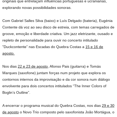
originais que entrelaçam influências portuguesas e ucranianas,
explorando novas possibilidades sonoras.
Com Gabriel Salles Silva (baixo) e Luís Delgado (bateria), Eugénia
Contente dá voz ao seu disco de estreia, com temas carregados de
groove, emoção e liberdade criativa. Um jazz eletrizante, ousado e
repleto de personalidade para ouvir no concerto intitulado
"Duckcontente” nas Escadas do Quebra Costas a
15 e 16 de
agosto.
Nos dias
22 e 23 de agosto
, Afonso Pais (guitarra) e Tomás
Marques (saxofone) juntam forças num projeto que explora os
contornos internos da improvisação e da cor sonora num diálogo
envolvente para dois concertos intitulados “The Inner Colors of
Boglin’s Outline”.
A encerrar o programa musical do Quebra Costas, nos dias
29 e 30
de agosto
o Novo Trio composto pelo saxofonista João Mortágua, o