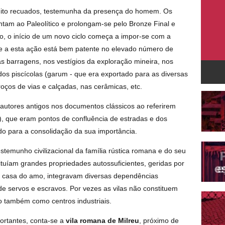
muito recuados, testemunha da presença do homem. Os
tam ao Paleolítico e prolongam-se pelo Bronze Final e
ro, o início de um novo ciclo começa a impor-se com a
e a esta ação está bem patente no elevado número de
as barragens, nos vestígios da exploração mineira, nos
dos piscícolas (garum - que era exportado para as diversas
roços de vias e calçadas, nas cerâmicas, etc.
 autores antigos nos documentos clássicos ao referirem
, que eram pontos de confluência de estradas e dos
indo para a consolidação da sua importância.
stemunho civilizacional da família rústica romana e do seu
ituíam grandes propriedades autossuficientes, geridas por
a casa do amo, integravam diversas dependências
de servos e escravos. Por vezes as vilas não constituem
 também como centros industriais.
ortantes, conta-se a
vila romana de Milreu
, próximo de