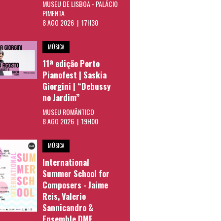
MUSEU DE LISBOA - PALÁCIO
PIMENTA
8 AGO 2026 | 17H30
MÚSICA
11ª edição Porto
Pianofest | Saskia
Giorgini | “Debussy
no Jardim”
MUSEU ROMÂNTICO
8 AGO 2026 | 19H00
MÚSICA
International
Summer School for
Composers - Jaime
Reis, Valerio
Sannicandro &
Ensemble DME