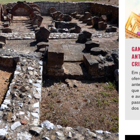
GAN
ANT
CRI
Em p
ofer
ante
que 
e av
pas
dos