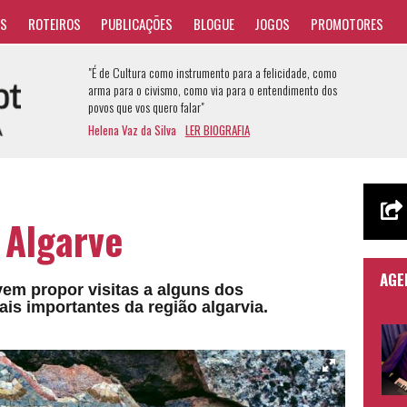
AS
ROTEIROS
PUBLICAÇÕES
BLOGUE
JOGOS
PROMOTORES
"É de Cultura como instrumento para a felicidade, como
arma para o civismo, como via para o entendimento dos
povos que vos quero falar"
Helena Vaz da Silva
LER BIOGRAFIA
 Algarve
AGE
vem propor visitas a alguns dos
s importantes da região algarvia.