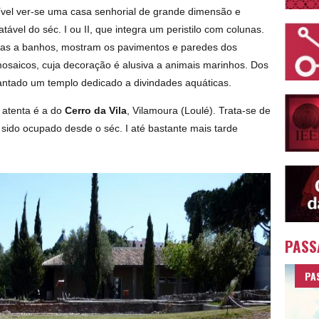
ível ver-se uma casa senhorial de grande dimensão e
tável do séc. I ou II, que integra um peristilo com colunas.
das a banhos, mostram os pavimentos e paredes dos
mosaicos, cuja decoração é alusiva a animais marinhos. Dos
i levantado um templo dedicado a divindades aquáticas.
 atenta é a do
Cerro da Vila
, Vilamoura (Loulé). Trata-se de
a sido ocupado desde o séc. I até bastante mais tarde
PASS
PA