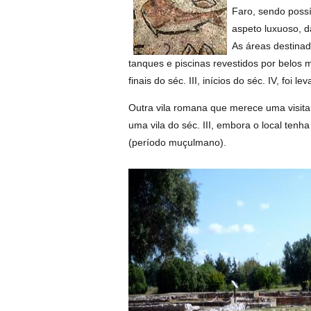
Faro, sendo poss
aspeto luxuoso, da
As áreas destina
tanques e piscinas revestidos por belos 
finais do séc. III, inícios do séc. IV, fo
Outra vila romana que merece uma visita
uma vila do séc. III, embora o local tenh
(período muçulmano).