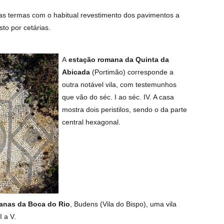
tas termas com o habitual revestimento dos pavimentos a
to por cetárias.
A
estação romana da Quinta da
Abicada
(Portimão) corresponde a
outra notável vila, com testemunhos
que vão do séc. I ao séc. IV. A casa
mostra dois peristilos, sendo o da parte
central hexagonal.
manas da Boca do Rio
, Budens (Vila do Bispo), uma vila
 a V.