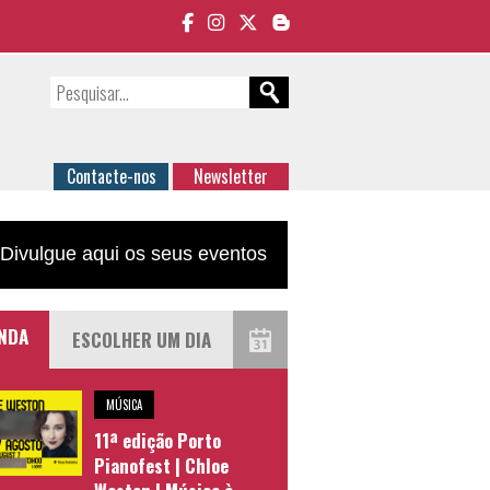
Contacte-nos
Newsletter
Divulgue aqui os seus eventos
NDA
MÚSICA
11ª edição Porto
Pianofest | Chloe