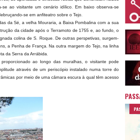
a-se ao visitante um cenário idílico. Em baixo observa-se
ebruçando-se em anfiteatro sobre o Tejo.
as da Sé, a velha Mouraria, a Baixa Pombalina com a sua
trução da cidade após o Terramoto de 1755 e, ao fundo, o
ignada colina de S. Roque. De outras perspetivas, surgem-
ens, a Penha de França. Na outra margem do Tejo, na linha
eta da Serra da Arrábida.
proporcionado ao longo das muralhas, o visitante pode
litude através de um periscópio instalado numa torre do
orâmicas por meio de uma câmara escura à qual têm acesso
PASS
PA