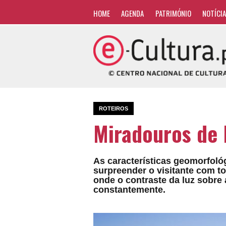
HOME
AGENDA
PATRIMÓNIO
NOTÍCI
ROTEIROS
Miradouros de 
As características geomorfoló
surpreender o visitante com t
onde o contraste da luz sobre 
constantemente.