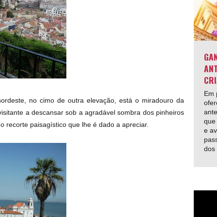
GAN
ANT
CRI
Em p
nordeste, no cimo de outra elevação, está o miradouro da
ofer
ante
 visitante a descansar sob a agradável sombra dos pinheiros
que 
o recorte paisagístico que lhe é dado a apreciar.
e av
pas
dos