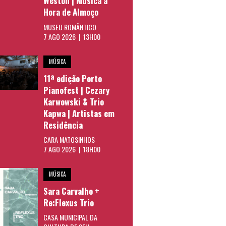
Weston | Música à
Hora de Almoço
MUSEU ROMÂNTICO
7 AGO 2026 | 13H00
MÚSICA
11ª edição Porto
Pianofest | Cezary
Karwowski & Trio
Kapwa | Artistas em
Residência
CARA MATOSINHOS
7 AGO 2026 | 18H00
MÚSICA
Sara Carvalho +
Re:Flexus Trio
CASA MUNICIPAL DA