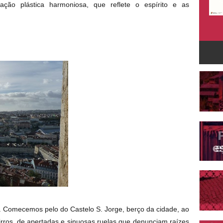
ção plástica harmoniosa, que reflete o espírito e as
 Comecemos pelo do Castelo S. Jorge, berço da cidade, ao
irros, de apertadas e sinuosas ruelas que denunciam raízes